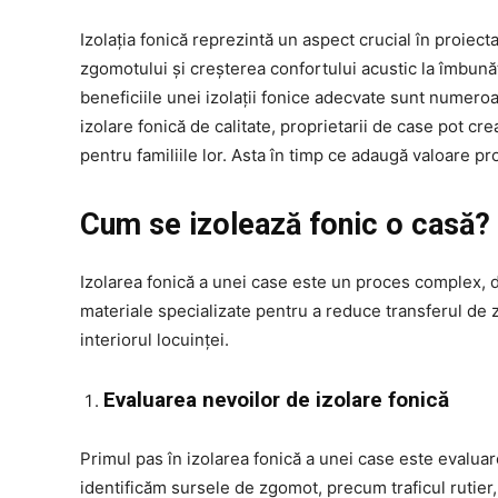
Izolația fonică reprezintă un aspect crucial în proie
zgomotului și creșterea confortului acustic la îmbunăt
beneficiile unei izolații fonice adecvate sunt numeroas
izolare fonică de calitate, proprietarii de case pot cr
pentru familiile lor. Asta în timp ce adaugă valoare prop
Cum se izolează fonic o casă?
Izolarea fonică a unei case este un proces complex, da
materiale specializate pentru a reduce transferul de zg
interiorul locuinței.
Evaluarea nevoilor de izolare fonică
Primul pas în izolarea fonică a unei case este evaluar
identificăm sursele de zgomot, precum traficul rutier