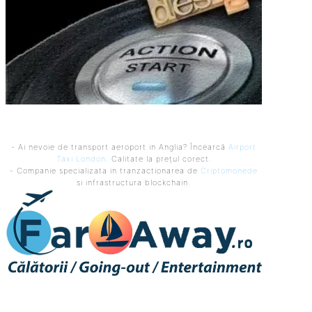
- Ai nevoie de transport aeroport in Anglia? Încearcă
Airport
Taxi London
. Calitate la prețul corect.
- Companie specializata in tranzactionarea de
Criptomonede
si infrastructura blockchain.