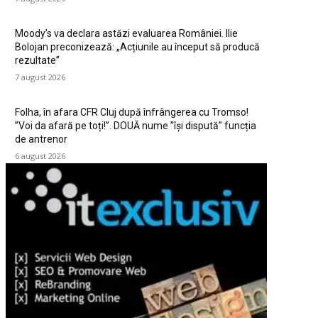
Moody’s va declara astăzi evaluarea României. Ilie
Bolojan preconizează: „Acțiunile au început să producă
rezultate”
7 august 2026
Folha, în afara CFR Cluj după înfrângerea cu Tromso!
”Voi da afară pe toți!”. DOUĂ nume ”își dispută” funcția
de antrenor
6 august 2026