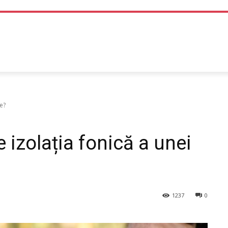
TEHNOLOGIE
LIFE STYLE
SANATATE SI MEDICINA
e?
 izolația fonică a unei
1237
0