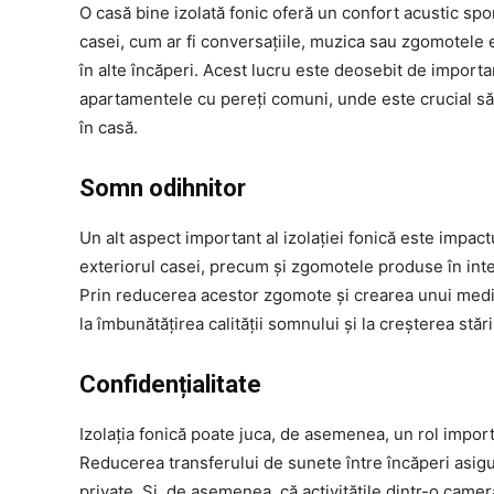
O casă bine izolată fonic oferă un confort acustic sp
casei, cum ar fi conversațiile, muzica sau zgomotele e
în alte încăperi. Acest lucru este deosebit de importan
apartamentele cu pereți comuni, unde este crucial s
în casă.
Somn odihnitor
Un alt aspect important al izolației fonică este impa
exteriorul casei, precum și zgomotele produse în inter
Prin reducerea acestor zgomote și crearea unui mediu m
la îmbunătățirea calității somnului și la creșterea stări
Confidențialitate
Izolația fonică poate juca, de asemenea, un rol importa
Reducerea transferului de sunete între încăperi asigur
private. Și, de asemenea, că activitățile dintr-o camer