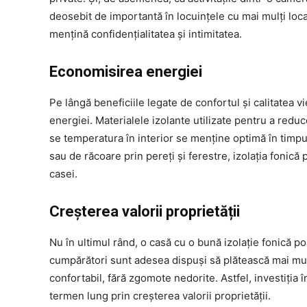
deosebit de importantă în locuințele cu mai mulți locat
mențină confidențialitatea și intimitatea.
Economisirea energiei
Pe lângă beneficiile legate de confortul și calitatea vi
energiei. Materialele izolante utilizate pentru a redu
se temperatura în interior se menține optimă în timpul 
sau de răcoare prin pereți și ferestre, izolația fonică 
casei.
Creșterea valorii proprietății
Nu în ultimul rând, o casă cu o bună izolație fonică po
cumpărători sunt adesea dispuși să plătească mai mult
confortabil, fără zgomote nedorite. Astfel, investiția 
termen lung prin creșterea valorii proprietății.