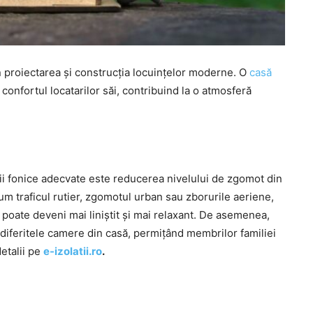
în proiectarea și construcția locuințelor moderne. O
casă
 confortul locatarilor săi, contribuind la o atmosferă
ații fonice adecvate este reducerea nivelului de zgomot din
cum traficul rutier, zgomotul urban sau zborurile aeriene,
or poate deveni mai liniștit și mai relaxant. De asemenea,
e diferitele camere din casă, permițând membrilor familiei
detalii pe
e-izolatii.ro
.