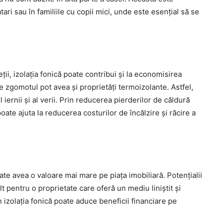
ari sau în familiile cu copii mici, unde este esențial să se
eții, izolația fonică poate contribui și la economisirea
ce zgomotul pot avea și proprietăți termoizolante. Astfel,
iernii și al verii. Prin reducerea pierderilor de căldură
poate ajuta la reducerea costurilor de încălzire și răcire a
ate avea o valoare mai mare pe piața imobiliară. Potențialii
 pentru o proprietate care oferă un mediu liniștit și
în izolația fonică poate aduce beneficii financiare pe