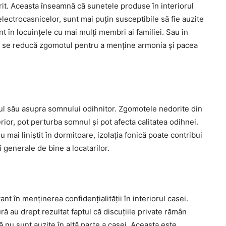
orit. Aceasta înseamnă că sunetele produse în interiorul
lectrocasnicelor, sunt mai puțin susceptibile să fie auzite
t în locuințele cu mai mulți membri ai familiei. Sau în
ă se reducă zgomotul pentru a menține armonia și pacea
ctul său asupra somnului odihnitor. Zgomotele nedorite din
ior, pot perturba somnul și pot afecta calitatea odihnei.
ai liniștit în dormitoare, izolația fonică poate contribui
i generale de bine a locatarilor.
nt în menținerea confidențialității în interiorul casei.
ă au drept rezultat faptul că discuțiile private rămân
ă nu sunt auzite în altă parte a casei. Aceasta este