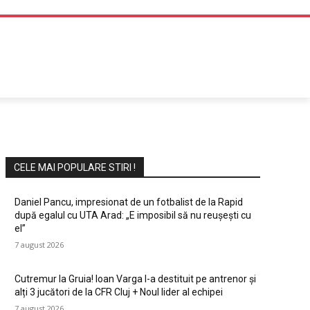
DIVERTISMENT
CELE MAI POPULARE STIRI !
Daniel Pancu, impresionat de un fotbalist de la Rapid
după egalul cu UTA Arad: „E imposibil să nu reușești cu
el”
7 august 2026
Cutremur la Gruia! Ioan Varga l-a destituit pe antrenor și
alți 3 jucători de la CFR Cluj + Noul lider al echipei
7 august 2026