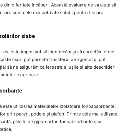
le din diferitele încăperi. Această evaluare ne va ajuta să
i care sunt cele mai potrivite soluții pentru fiecare
zolărilor slabe
-zis, este important să identificăm și să corectăm orice
Aceste fisuri pot permite transferul de zgomot și pot
țial să ne asigurăm că ferestrele, ușile și alte deschideri
motelor exterioare.
bsorbante
 este utilizarea materialelor izolatoare fonoabsorbante.
r prin pereți, podele și plafon. Printre cele mai utilizate
antă, plăcile de gips-carton fonoabsorbante sau
tetice.