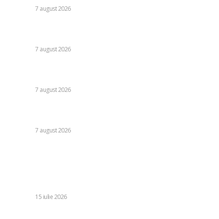
DIVERSE
7 august 2026
Daniel Pancu, impresionat de un fotbalist de la Rapid după
egalul cu UTA Arad: „E imposibil să nu reușești cu el”
DIVERSE
7 august 2026
Cutremur la Gruia! Ioan Varga l-a destituit pe antrenor și
alți 3 jucători de la CFR Cluj + Noul lider al echipei
DIVERSE
7 august 2026
Moody’s va declara astăzi evaluarea României. Ilie Bolojan
preconizează: „Acțiunile au început să producă rezultate”
DIVERSE
7 august 2026
Stiri populare:
Sondaj IRES pentru PSD: Preferințele electorale ale
românilor în eventualitatea unor alegeri parlamentare
duminica viitoare
DIVERSE
15 iulie 2026
Ce sunt fondurile europene și cum pot fi accesate în