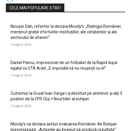
CELE MAI POPULARE STIRI !
Nicușor Dan, referitor la decizia Moody’s: „Ratingul României
menținut grație eforturilor instituțiilor, ale cetățenilor și ale
sectorului de afaceri”
7 august 2026
Daniel Pancu, impresionat de un fotbalist de la Rapid după
egalul cu UTA Arad: „E imposibil să nu reușești cu el”
7 august 2026
Cutremur la Gruia! Ioan Varga l-a destituit pe antrenor și alți 3
jucători de la CFR Cluj + Noul lider al echipei
7 august 2026
Moody’s va declara astăzi evaluarea României. Ilie Bolojan
preconizează: „Acțiunile au început să producă rezultate”