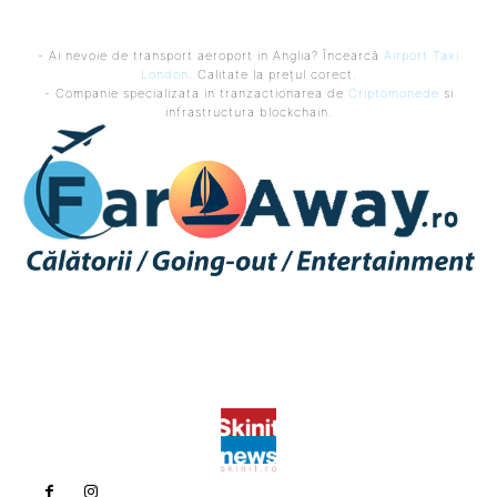
- Ai nevoie de transport aeroport in Anglia? Încearcă
Airport Taxi
London
. Calitate la prețul corect.
- Companie specializata in tranzactionarea de
Criptomonede
si
infrastructura blockchain.