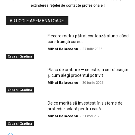
extinderea rețelei de contacte profesionale !
ARTICOLE ASEMANATOARE:
Fiecare metru pătrat contează atunci când
construiești corect
Mihai Balaceanu
-
27 iulie 2026
Casa si Gradina
Plasa de umbrire — ce este, la ce folosește
și cum alegi procentul potrivit
Mihai Balaceanu
-
30 iunie 2026
Casa si Gradina
De ce merită să investești în sisteme de
protecție solară pentru casă
Mihai Balaceanu
-
31 mai 2026
Casa si Gradina