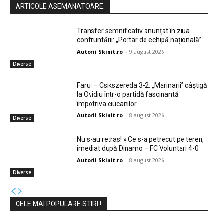
ARTICOLE ASEMANATOARE:
Transfer semnificativ anunțat în ziua
confruntării: „Portar de echipă națională”
Autorii Skinit.ro
-
9 august 2026
Diverse
Farul – Csikszereda 3-2: „Marinarii” câștigă
la Ovidiu într-o partidă fascinantă
împotriva ciucanilor.
Autorii Skinit.ro
-
8 august 2026
Diverse
Nu s-au retras! » Ce s-a petrecut pe teren,
imediat după Dinamo – FC Voluntari 4-0
Autorii Skinit.ro
-
8 august 2026
Diverse
CELE MAI POPULARE STIRI !