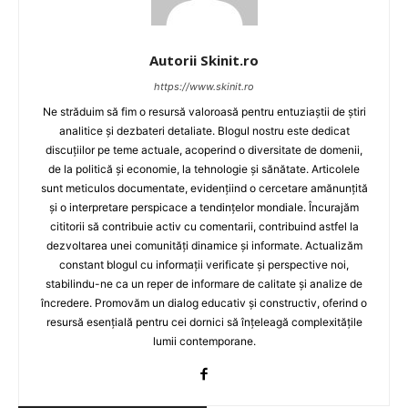
Autorii Skinit.ro
https://www.skinit.ro
Ne străduim să fim o resursă valoroasă pentru entuziaștii de știri
analitice și dezbateri detaliate. Blogul nostru este dedicat
discuțiilor pe teme actuale, acoperind o diversitate de domenii,
de la politică și economie, la tehnologie și sănătate. Articolele
sunt meticulos documentate, evidențiind o cercetare amănunțită
și o interpretare perspicace a tendințelor mondiale. Încurajăm
cititorii să contribuie activ cu comentarii, contribuind astfel la
dezvoltarea unei comunități dinamice și informate. Actualizăm
constant blogul cu informații verificate și perspective noi,
stabilindu-ne ca un reper de informare de calitate și analize de
încredere. Promovăm un dialog educativ și constructiv, oferind o
resursă esențială pentru cei dornici să înțeleagă complexitățile
lumii contemporane.