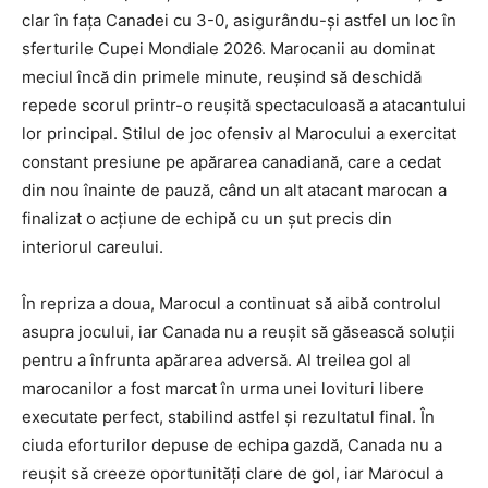
clar în fața Canadei cu 3-0, asigurându-și astfel un loc în
sferturile Cupei Mondiale 2026. Marocanii au dominat
meciul încă din primele minute, reușind să deschidă
repede scorul printr-o reușită spectaculoasă a atacantului
lor principal. Stilul de joc ofensiv al Marocului a exercitat
constant presiune pe apărarea canadiană, care a cedat
din nou înainte de pauză, când un alt atacant marocan a
finalizat o acțiune de echipă cu un șut precis din
interiorul careului.
În repriza a doua, Marocul a continuat să aibă controlul
asupra jocului, iar Canada nu a reușit să găsească soluții
pentru a înfrunta apărarea adversă. Al treilea gol al
marocanilor a fost marcat în urma unei lovituri libere
executate perfect, stabilind astfel și rezultatul final. În
ciuda eforturilor depuse de echipa gazdă, Canada nu a
reușit să creeze oportunități clare de gol, iar Marocul a