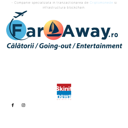
- Companie specializata in tranzactionarea de
Criptomonede
si
infrastructura blockchain.
Politica de confidentialitate
Politica cookies (GDPR)
Contact