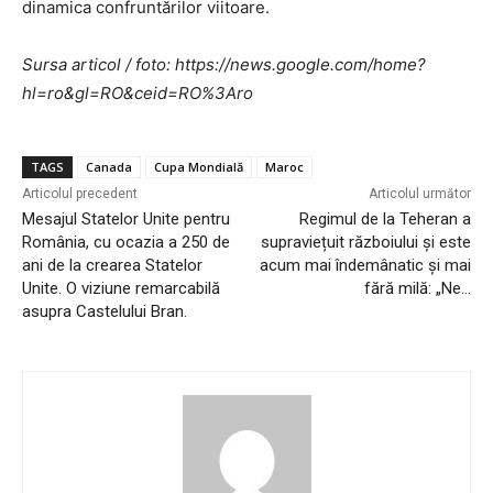
dinamica confruntărilor viitoare.
Sursa articol / foto: https://news.google.com/home?
hl=ro&gl=RO&ceid=RO%3Aro
TAGS
Canada
Cupa Mondială
Maroc
Articolul precedent
Articolul următor
Mesajul Statelor Unite pentru
Regimul de la Teheran a
România, cu ocazia a 250 de
supraviețuit războiului și este
ani de la crearea Statelor
acum mai îndemânatic și mai
Unite. O viziune remarcabilă
fără milă: „Ne…
asupra Castelului Bran.