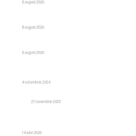
DIVERSE
8 august 2026
Nu s-au retras! » Ce s-a petrecut pe teren, imediat după
Dinamo – FC Voluntari 4-0
DIVERSE
8 august 2026
Cristi Chivu a formulat o părere evidentă după Juventus –
Inter 1-2: „Nu mi-a fost deloc pe plac!”
DIVERSE
8 august 2026
Stiri populare:
De ce ar trebui să alegeți cafeaua boabe Guatemala
DIVERSE
4 octombrie 2024
Top 5 beneficii ale utilizării radiatoarelor de baie moderne
TEHNOLOGIE
27 noiembrie 2025
CM 2026: Spectacol uimitor la Cupa Mondială – Jude
Bellingham l-a lovit pe Valentin Barco după disputa
Angliei…
DIVERSE
16 iulie 2026