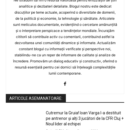
Ne străduim să fim o resursă valoroasă pentru entuziaștii de știri
analitice și dezbateri detaliate. Blogul nostru este dedicat
discuțiilor pe teme actuale, acoperind o diversitate de domenii,
de la politică și economie, la tehnologie și sănătate. Articolele
sunt meticulos documentate, evidențiind o cercetare amănunțită
și o interpretare perspicace a tendințelor mondiale. Încurajăm
cititorii să contribuie activ cu comentarii, contribuind astfel la
dezvoltarea unei comunități dinamice și informate. Actualizăm
constant blogul cu informații verificate și perspective noi,
stabilindu-ne ca un reper de informare de calitate și analize de
încredere. Promovăm un dialog educativ și constructiv, oferind o
resursă esențială pentru cei dornici să înțeleagă complexitățile
lumii contemporane.
ARTICOLE ASEMANATOARE:
Cutremur la Gruia! Ioan Varga l-a destituit
pe antrenor și alți 3 jucători de la CFR Cluj +
Noul lider al echipei