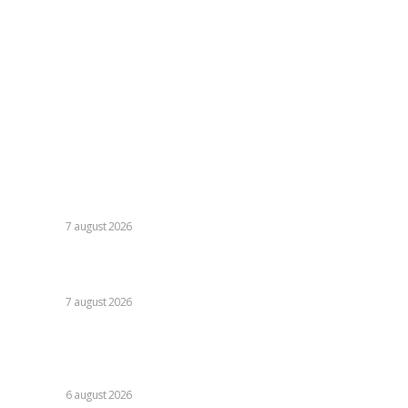
Contacteaza-ne oricand la adresa:
contact@skinit.ro
Politica de confidentialitate
Politica cookies (GDPR)
Contact
Ultimele postari:
Cutremur la Gruia! Ioan Varga l-a destituit pe antrenor și
alți 3 jucători de la CFR Cluj + Noul lider al echipei
DIVERSE
7 august 2026
Moody’s va declara astăzi evaluarea României. Ilie Bolojan
preconizează: „Acțiunile au început să producă rezultate”
DIVERSE
7 august 2026
Folha, în afara CFR Cluj după înfrângerea cu Tromso! ”Voi
da afară pe toți!”. DOUĂ nume ”își dispută” funcția de
antrenor
DIVERSE
6 august 2026