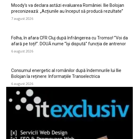
Moody’s va declara astăzi evaluarea României. Ilie Bolojan
preconizează: „Acțiunile au început să producă rezultate”
7 august 2026
Folha, în afara CFR Cluj după înfrângerea cu Tromso! ”Voi da
afară pe toți!”. DOUĂ nume ”își dispută” funcția de antrenor
6 august 2026
Consumul energetic al românilor după îndemnurile lui Ilie
Bolojan la reținere: Informațiile Transelectrica
6 august 2026