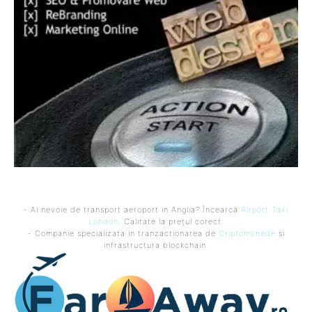
- Ai nevoie de transport aeroport in Anglia? Încearcă
Airport Taxi
London
. Calitate la prețul corect.
- Companie specializata in tranzactionarea de
Criptomonede
si
infrastructura blockchain.