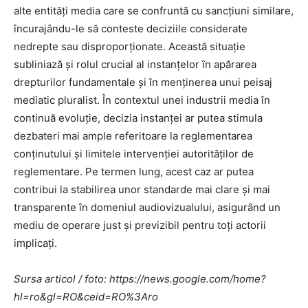
alte entități media care se confruntă cu sancțiuni similare,
încurajându-le să conteste deciziile considerate
nedrepte sau disproporționate. Această situație
subliniază și rolul crucial al instanțelor în apărarea
drepturilor fundamentale și în menținerea unui peisaj
mediatic pluralist. În contextul unei industrii media în
continuă evoluție, decizia instanței ar putea stimula
dezbateri mai ample referitoare la reglementarea
conținutului și limitele intervenției autorităților de
reglementare. Pe termen lung, acest caz ar putea
contribui la stabilirea unor standarde mai clare și mai
transparente în domeniul audiovizualului, asigurând un
mediu de operare just și previzibil pentru toți actorii
implicați.
Sursa articol / foto: https://news.google.com/home?
hl=ro&gl=RO&ceid=RO%3Aro