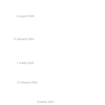
Consumul energetic al românilor după îndemnurile lui Ilie
Bolojan la reținere: Informațiile Transelectrica
DIVERSE
6 august 2026
Stiri populare:
Scandal uriaș la Grădinița “Inocența” din Găești!
COPII
31 ianuarie 2024
Trump declară că oficialii iranieni cer discuții cu America,
după moartea lui Khamenei: „Ar fi trebuit să acționeze
mai…
DIVERSE
1 martie 2026
Europa nu se poate proteja fără ajutorul SUA, atrage
atenția liderul NATO. Rutte: „Nu mai fantazați”.
DIVERSE
27 ianuarie 2026
Care sunt cele mai fiabile mărci de echipamente
medicale?
SANATATE SI MEDICINA
6 martie 2025