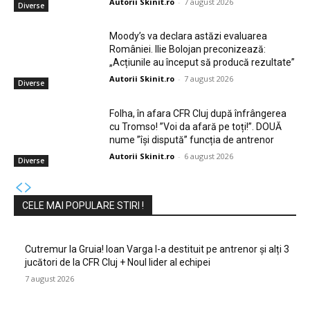
Autorii Skinit.ro
-
7 august 2026
Diverse
Moody’s va declara astăzi evaluarea
României. Ilie Bolojan preconizează:
„Acțiunile au început să producă rezultate”
Autorii Skinit.ro
-
7 august 2026
Diverse
Folha, în afara CFR Cluj după înfrângerea
cu Tromso! ”Voi da afară pe toți!”. DOUĂ
nume ”își dispută” funcția de antrenor
Autorii Skinit.ro
-
6 august 2026
Diverse
CELE MAI POPULARE STIRI !
Cutremur la Gruia! Ioan Varga l-a destituit pe antrenor și alți 3
jucători de la CFR Cluj + Noul lider al echipei
7 august 2026