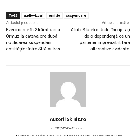
TAGS
audiovizual
emisie
suspendare
Articolul precedent
Articolul următor
Evenimente în Strâmtoarea
Aliații Statelor Unite, îngrijorați
Ormuz la câteva ore după
de o dependență de un
notificarea suspendării
partener imprevizibil, fără
ostilităților între SUA și Iran
alternative evidente.
Autorii Skinit.ro
https://www.skinit.ro