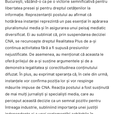
București, văzând-o ca pe o victorie semnificativă pentru
libertatea presei și pentru dreptul cetățenilor la
informație. Reprezentanții postului au afirmat că
hotărârea instanței reprezintă un pas esențial în apărarea
pluralismului media și în asigurarea unui peisaj mediatic
diversificat. Ei au subliniat că, prin suspendarea deciziei
CNA, se recunoaște dreptul Realitatea Plus de a-și
continua activitatea fără a fi supusă presiunilor
nejustificate. De asemenea, au menționat că aceasta le
oferă prilejul de a-și susține argumentele și de a
demonstra legalitatea și corectitudinea conținutului
difuzat. În plus, au exprimat speranța că, în cele din urmă,
instanțele vor confirma poziția lor și vor respinge
măsurile impuse de CNA. Reacția postului a fost susținută
de mai mulți jurnaliști și specialiști media, care au
perceput această decizie ca un semnal pozitiv pentru
întreaga industrie, subliniind importanța unei justiții
independente și a unei reglementări echitabile în