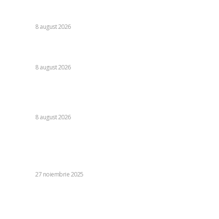
Nu s-au retras! » Ce s-a petrecut pe teren, imediat după
Dinamo – FC Voluntari 4-0
DIVERSE
8 august 2026
Cristi Chivu a formulat o părere evidentă după Juventus –
Inter 1-2: „Nu mi-a fost deloc pe plac!”
DIVERSE
8 august 2026
România se află în fața pericolului unui blackout complet
dacă dificultățile din sectorul energetic se intensifică.
Specialiștii cer inspecții…
DIVERSE
8 august 2026
Stiri populare:
CSM a emis un aviz nefavorabil pentru inițiativa Guvernului
Bolojan referitoare la pensiile magistraților
DIVERSE
27 noiembrie 2025
Florin Manole, Minister of Labor: Insatisfacții în PSD
referitor la măsurile implementate. Ce afirmații face
despre…