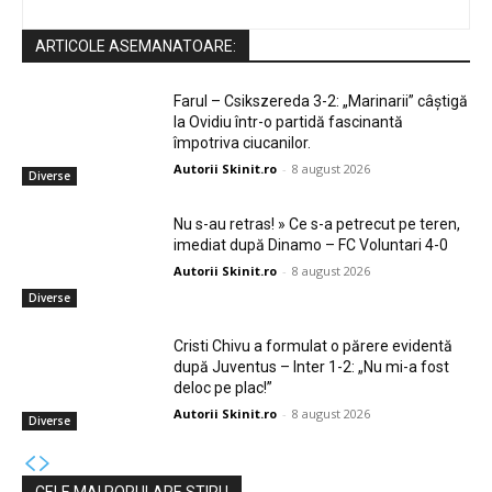
ARTICOLE ASEMANATOARE:
Farul – Csikszereda 3-2: „Marinarii” câștigă
la Ovidiu într-o partidă fascinantă
împotriva ciucanilor.
Autorii Skinit.ro
-
8 august 2026
Diverse
Nu s-au retras! » Ce s-a petrecut pe teren,
imediat după Dinamo – FC Voluntari 4-0
Autorii Skinit.ro
-
8 august 2026
Diverse
Cristi Chivu a formulat o părere evidentă
după Juventus – Inter 1-2: „Nu mi-a fost
deloc pe plac!”
Autorii Skinit.ro
-
8 august 2026
Diverse