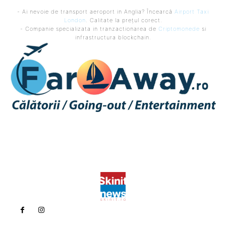
- Ai nevoie de transport aeroport in Anglia? Încearcă
Airport Taxi
London
. Calitate la prețul corect.
- Companie specializata in tranzactionarea de
Criptomonede
si
infrastructura blockchain.