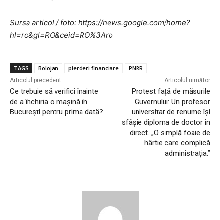
Sursa articol / foto: https://news.google.com/home?
hl=ro&gl=RO&ceid=RO%3Aro
TAGS
Bolojan
pierderi financiare
PNRR
Articolul precedent
Articolul următor
Ce trebuie să verifici înainte
Protest față de măsurile
de a închiria o mașină în
Guvernului: Un profesor
București pentru prima dată?
universitar de renume își
sfâșie diploma de doctor în
direct. „O simplă foaie de
hârtie care complică
administrația.”