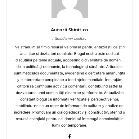
Autorii Skinit.ro
https://www.skinit.ro
Ne străduim să fim o resursă valoroasă pentru entuziaștii de știri
analitice și dezbateri detaliate. Blogul nostru este dedicat
discuțiilor pe teme actuale, acoperind o diversitate de domenii,
de la politică și economie, la tehnologie și sănătate. Articolele
sunt meticulos documentate, evidențiind o cercetare amănunțită
și o interpretare perspicace a tendințelor mondiale. Încurajăm
cititorii să contribuie activ cu comentarii, contribuind astfel la
dezvoltarea unei comunități dinamice și informate. Actualizăm
constant blogul cu informații verificate și perspective noi,
stabilindu-ne ca un reper de informare de calitate și analize de
încredere. Promovăm un dialog educativ și constructiv, oferind o
resursă esențială pentru cei dornici să înțeleagă complexitățile
lumii contemporane.