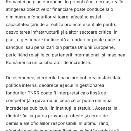
României pe plan european. În primul rând, nereușirea în
atingerea obiectivelor financiare poate conduce la o
diminuare a fondurilor viitoare, afectând astfel
capacitatea țării de a realiza proiecte esențiale pentru
dezvoltarea infrastructurii și a altor sectoare critice. În
plus, o gestionare ineficientă a fondurilor poate duce la
sancțiuni sau penalizări din partea Uniunii Europene,
periclitând relațiile cu partenerii internaționali și imaginea
României ca un colaborator de încredere.
De asemenea, pierderile financiare pot crea instabilitate
politică internă, deoarece eșecul în gestionarea
fondurilor PNRR poate fi interpretat ca o lipsă de
competență a guvernului, ceea ce ar putea diminua
încrederea publicului în instituțiile statului. Aceasta, la
rândul său, ar putea provoca proteste și cereri de
demisie ale oficialilor responsabili. În ultimul rând,
efectele sociale sunt semnificative, având în vedere că