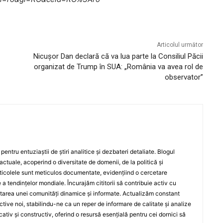
Articolul următor
Nicușor Dan declară că va lua parte la Consiliul Păcii
organizat de Trump în SUA: „România va avea rol de
observator”
entru entuziaștii de știri analitice și dezbateri detaliate. Blogul
actuale, acoperind o diversitate de domenii, de la politică și
rticolele sunt meticulos documentate, evidențiind o cercetare
a tendințelor mondiale. Încurajăm cititorii să contribuie activ cu
oltarea unei comunități dinamice și informate. Actualizăm constant
ective noi, stabilindu-ne ca un reper de informare de calitate și analize
iv și constructiv, oferind o resursă esențială pentru cei dornici să