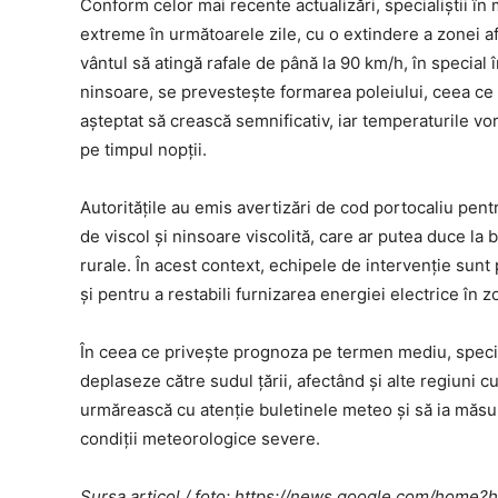
Conform celor mai recente actualizări, specialiștii î
extreme în următoarele zile, cu o extindere a zonei a
vântul să atingă rafale de până la 90 km/h, în special
ninsoare, se prevestește formarea poleiului, ceea ce 
așteptat să crească semnificativ, iar temperaturile vo
pe timpul nopții.
Autoritățile au emis avertizări de cod portocaliu pent
de viscol și ninsoare viscolită, care ar putea duce la 
rurale. În acest context, echipele de intervenție sun
și pentru a restabili furnizarea energiei electrice în 
În ceea ce privește prognoza pe termen mediu, special
deplaseze către sudul țării, afectând și alte regiuni cu
urmărească cu atenție buletinele meteo și să ia măsur
condiții meteorologice severe.
Sursa articol / foto: https://news.google.com/ho