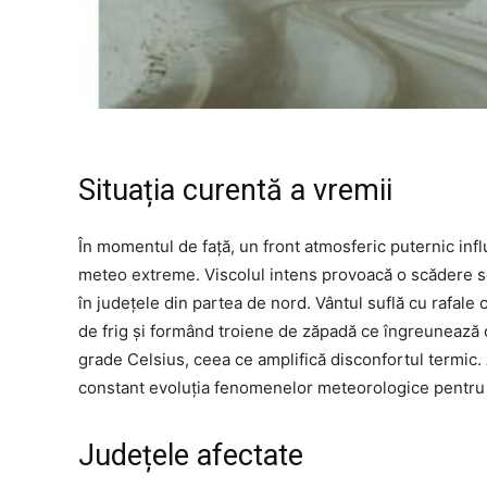
Situația curentă a vremii
În momentul de față, un front atmosferic puternic infl
meteo extreme. Viscolul intens provoacă o scădere semn
în județele din partea de nord. Vântul suflă cu rafale
de frig și formând troiene de zăpadă ce îngreunează 
grade Celsius, ceea ce amplifică disconfortul termic. A
constant evoluția fenomenelor meteorologice pentru a
Județele afectate