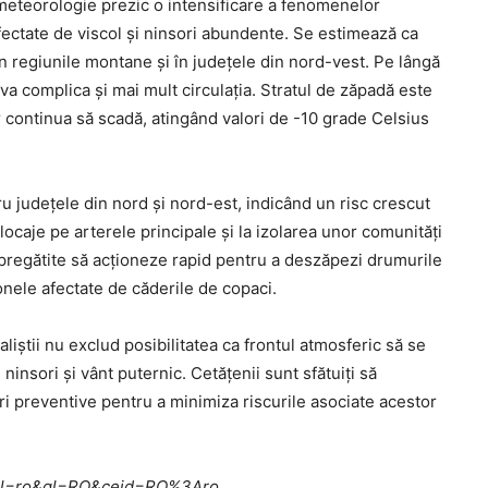
n meteorologie prezic o intensificare a fenomenelor
fectate de viscol și ninsori abundente. Se estimează ca
 în regiunile montane și în județele din nord-vest. Pe lângă
va complica și mai mult circulația. Stratul de zăpadă este
r continua să scadă, atingând valori de -10 grade Celsius
ru județele din nord și nord-est, indicând un risc crescut
blocaje pe arterele principale și la izolarea unor comunități
t pregătite să acționeze rapid pentru a deszăpezi drumurile
zonele afectate de căderile de copaci.
iștii nu exclud posibilitatea ca frontul atmosferic să se
 ninsori și vânt puternic. Cetățenii sunt sfătuiți să
i preventive pentru a minimiza riscurile asociate acestor
me?hl=ro&gl=RO&ceid=RO%3Aro