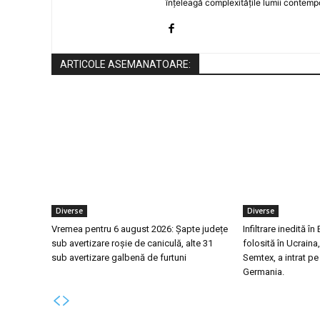
înțeleagă complexitățile lumii contemp
ARTICOLE ASEMANATOARE:
Diverse
Diverse
Vremea pentru 6 august 2026: Șapte județe
Infiltrare inedită î
sub avertizare roșie de caniculă, alte 31
folosită în Ucraina
sub avertizare galbenă de furtuni
Semtex, a intrat pe
Germania.