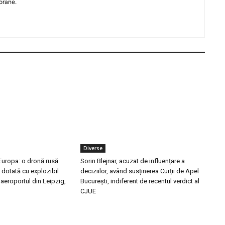
orane.
Diverse
n Europa: o dronă rusă
Sorin Blejnar, acuzat de influențare a
, dotată cu explozibil
deciziilor, având susținerea Curții de Apel
 aeroportul din Leipzig,
București, indiferent de recentul verdict al
CJUE