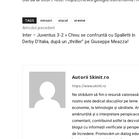
TAGS
ninsori
viscol
vreme
Articolul precedent
Inter – Juventus 3-2 » Chivu se confruntă cu Spalletti în
Derby D’Italia, după un „thriller” pe Giuseppe Meazza!
Autorii Skinit.ro
https://www.skinit.ro
Ne străduim să fim o resursă valoroasă p
nostru este dedicat discuțiilor pe teme 
economie, la tehnologie și sănătate. A
amănunțită și o interpretare perspicace 
comentarii, contribuind astfel la dezv
blogul cu informații verificate și persp
de încredere. Promovăm un dialog educat