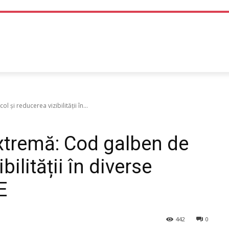
TEHNOLOGIE
LIFE STYLE
SANATATE SI MEDICINA
și reducerea vizibilității în...
xtremă: Cod galben de
bilității în diverse
E
442
0