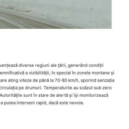
uențează diverse regiuni ale țării, generând condiții
ificativă a vizibilității, în special în zonele montane și
 care ating viteze de până la 70-80 km/h, sporind senzația
circulația pe drumuri. Temperaturile au scăzut sub zero
utoritățile sunt în stare de alertă și își monitorizează
 putea interveni rapid, dacă este nevoie.