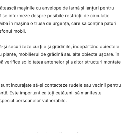
regătească mașinile cu anvelope de iarnă și lanțuri pentru
ă se informeze despre posibile restricții de circulație
 aibă în mașină o trusă de urgență, care să conțină pături,
efonul mobil.
să-și securizeze curțile și grădinile, îndepărtând obiectele
cu plante, mobilierul de grădină sau alte obiecte ușoare. În
ă verifice soliditatea antenelor și a altor structuri montate
sunt încurajate să-și contacteze rudele sau vecinii pentru
anță. Este important ca toți cetățenii să manifeste
în special persoanelor vulnerabile.