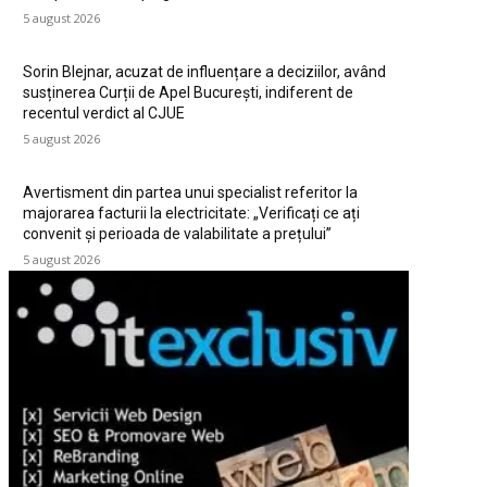
5 august 2026
Sorin Blejnar, acuzat de influențare a deciziilor, având
susținerea Curții de Apel București, indiferent de
recentul verdict al CJUE
5 august 2026
Avertisment din partea unui specialist referitor la
majorarea facturii la electricitate: „Verificați ce ați
convenit și perioada de valabilitate a prețului”
5 august 2026