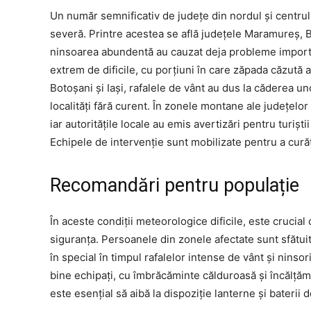
Un număr semnificativ de județe din nordul și centrul
severă. Printre acestea se află județele Maramureș, B
ninsoarea abundentă au cauzat deja probleme importan
extrem de dificile, cu porțiuni în care zăpada căzută a
Botoșani și Iași, rafalele de vânt au dus la căderea uno
localități fără curent. În zonele montane ale județelor
iar autoritățile locale au emis avertizări pentru turi
Echipele de intervenție sunt mobilizate pentru a curăț
Recomandări pentru populație
În aceste condiții meteorologice dificile, este crucial
siguranța. Persoanele din zonele afectate sunt sfătuite
în special în timpul rafalelor intense de vânt și ninso
bine echipați, cu îmbrăcăminte călduroasă și încălță
este esențial să aibă la dispoziție lanterne și bateri