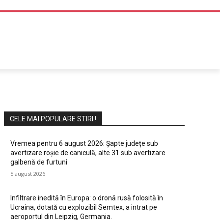
DIVERTISMENT
CELE MAI POPULARE STIRI !
Vremea pentru 6 august 2026: Șapte județe sub
avertizare roșie de caniculă, alte 31 sub avertizare
galbenă de furtuni
5 august 2026
Infiltrare inedită în Europa: o dronă rusă folosită în
Ucraina, dotată cu explozibil Semtex, a intrat pe
aeroportul din Leipzig, Germania.