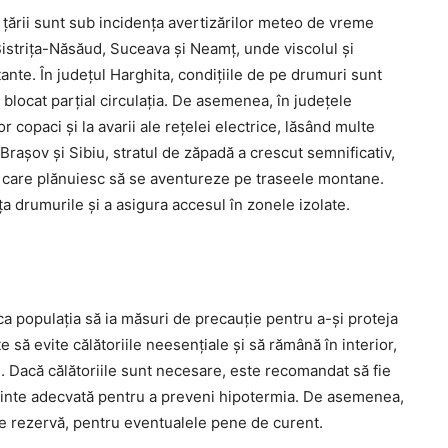
 țării sunt sub incidența avertizărilor meteo de vreme
istrița-Năsăud, Suceava și Neamț, unde viscolul și
te. În județul Harghita, condițiile de pe drumuri sunt
 blocat parțial circulația. De asemenea, în județele
r copaci și la avarii ale rețelei electrice, lăsând multe
 Brașov și Sibiu, stratul de zăpadă a crescut semnificativ,
știi care plănuiesc să se aventureze pe traseele montane.
a drumurile și a asigura accesul în zonele izolate.
 ca populația să ia măsuri de precauție pentru a-și proteja
 să evite călătoriile neesențiale și să rămână în interior,
ri. Dacă călătoriile sunt necesare, este recomandat să fie
minte adecvată pentru a preveni hipotermia. De asemenea,
i de rezervă, pentru eventualele pene de curent.