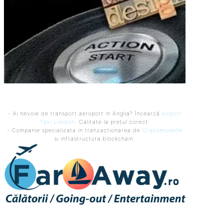
- Ai nevoie de transport aeroport in Anglia? Încearcă
Airport
Taxi London
. Calitate la prețul corect.
- Companie specializata in tranzactionarea de
Criptomonede
si infrastructura blockchain.