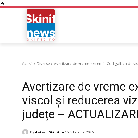
NOUTATI
BUSINESS
Acasă
Diverse
Avertizare de vreme extremă: Cod galben de viscol 
Diverse
Avertizare de vreme e
viscol și reducerea vizi
județe – ACTUALIZAR
By
Autorii Skinit.ro
15 februarie 2026