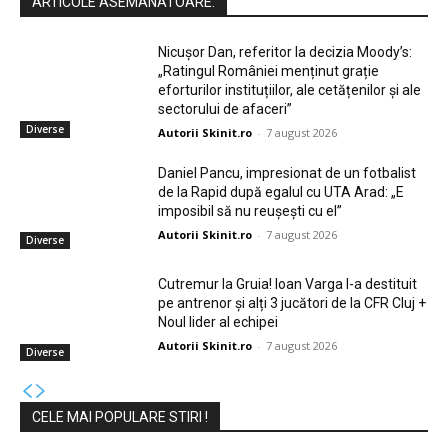
ARTICOLE ASEMANATOARE:
Nicușor Dan, referitor la decizia Moody’s:
„Ratingul României menținut grație
eforturilor instituțiilor, ale cetățenilor și ale
sectorului de afaceri”
Diverse
Autorii Skinit.ro
-
7 august 2026
Daniel Pancu, impresionat de un fotbalist
de la Rapid după egalul cu UTA Arad: „E
imposibil să nu reușești cu el”
Autorii Skinit.ro
-
7 august 2026
Diverse
Cutremur la Gruia! Ioan Varga l-a destituit
pe antrenor și alți 3 jucători de la CFR Cluj +
Noul lider al echipei
Autorii Skinit.ro
-
7 august 2026
Diverse
CELE MAI POPULARE STIRI !