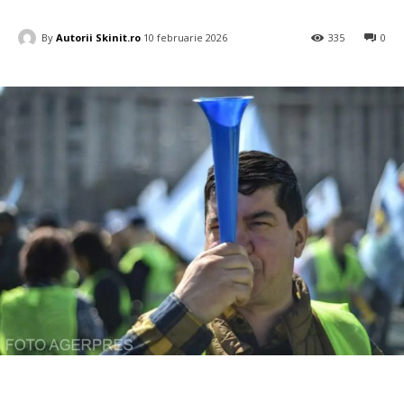
By
Autorii Skinit.ro
10 februarie 2026
335
0