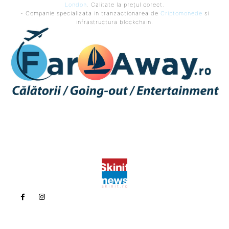
London
. Calitate la prețul corect.
- Companie specializata in tranzactionarea de
Criptomonede
si
infrastructura blockchain.
Politica de confidentialitate
Politica cookies (GDPR)
Contact