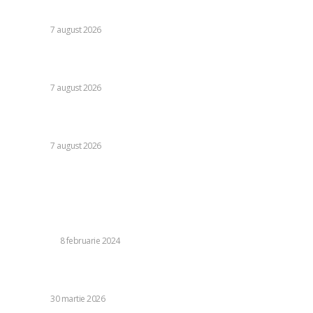
egalul cu UTA Arad: „E imposibil să nu reușești cu el”
DIVERSE
7 august 2026
Cutremur la Gruia! Ioan Varga l-a destituit pe antrenor și
alți 3 jucători de la CFR Cluj + Noul lider al echipei
DIVERSE
7 august 2026
Moody’s va declara astăzi evaluarea României. Ilie Bolojan
preconizează: „Acțiunile au început să producă rezultate”
DIVERSE
7 august 2026
Stiri populare:
Te gândești să pleci din România pentru a câștiga
suficienți bani, măcar pentru a-ți permite o mașină mai
bună, și apoi să te întorci…
LIFE STYLE
8 februarie 2024
„Dumnezeu ne sprijină pe toți”. Călin Georgescu nu a
încasat salariu de la Universitatea din Pitești din…
DIVERSE
30 martie 2026