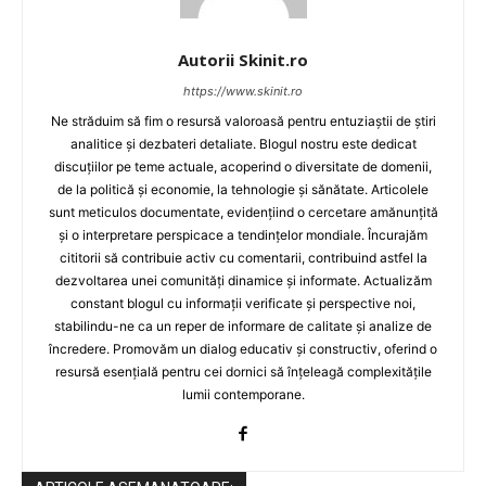
Autorii Skinit.ro
https://www.skinit.ro
Ne străduim să fim o resursă valoroasă pentru entuziaștii de știri
analitice și dezbateri detaliate. Blogul nostru este dedicat
discuțiilor pe teme actuale, acoperind o diversitate de domenii,
de la politică și economie, la tehnologie și sănătate. Articolele
sunt meticulos documentate, evidențiind o cercetare amănunțită
și o interpretare perspicace a tendințelor mondiale. Încurajăm
cititorii să contribuie activ cu comentarii, contribuind astfel la
dezvoltarea unei comunități dinamice și informate. Actualizăm
constant blogul cu informații verificate și perspective noi,
stabilindu-ne ca un reper de informare de calitate și analize de
încredere. Promovăm un dialog educativ și constructiv, oferind o
resursă esențială pentru cei dornici să înțeleagă complexitățile
lumii contemporane.