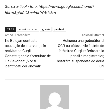
Sursa articol / foto: https://news.google.com/home?
hl=ro&gl=RO&ceid=RO%3Aro
TAGS
administrație
grevă
protest
Articolul precedent
Articolul următor
Ilie Bolojan contesta
Acțiunea unui judecător al
acuzațiile de intervenție în
CCR cu câteva zile înainte de
activitatea Curții
întâlnirea Curții referitoare la
Constituționale formulate de
pensiile magistratilor,
Lia Savonea: „Vor fi
hotărâre suspendată de două
identificați cei vinovați”
luni