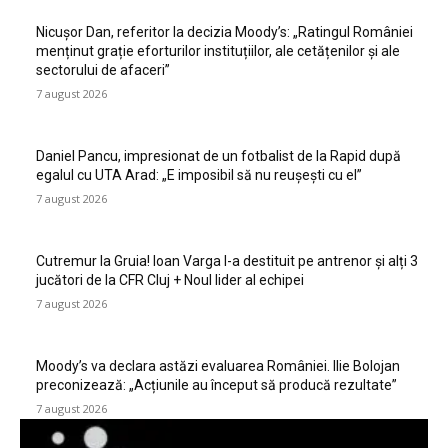
Nicușor Dan, referitor la decizia Moody’s: „Ratingul României
menținut grație eforturilor instituțiilor, ale cetățenilor și ale
sectorului de afaceri”
7 august 2026
Daniel Pancu, impresionat de un fotbalist de la Rapid după
egalul cu UTA Arad: „E imposibil să nu reușești cu el”
7 august 2026
Cutremur la Gruia! Ioan Varga l-a destituit pe antrenor și alți 3
jucători de la CFR Cluj + Noul lider al echipei
7 august 2026
Moody’s va declara astăzi evaluarea României. Ilie Bolojan
preconizează: „Acțiunile au început să producă rezultate”
7 august 2026