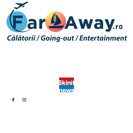
Politica de confidentialitate
Politica cookies (GDPR)
Contact
Bun venit la Skinit.ro !