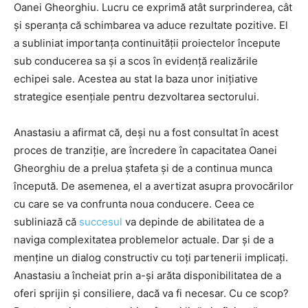
Oanei Gheorghiu. Lucru ce exprimă atât surprinderea, cât
și speranța că schimbarea va aduce rezultate pozitive. El
a subliniat importanța continuității proiectelor începute
sub conducerea sa și a scos în evidență realizările
echipei sale. Acestea au stat la baza unor inițiative
strategice esențiale pentru dezvoltarea sectorului.
Anastasiu a afirmat că, deși nu a fost consultat în acest
proces de tranziție, are încredere în capacitatea Oanei
Gheorghiu de a prelua ștafeta și de a continua munca
începută. De asemenea, el a avertizat asupra provocărilor
cu care se va confrunta noua conducere. Ceea ce
subliniază că
succesul
va depinde de abilitatea de a
naviga complexitatea problemelor actuale. Dar și de a
menține un dialog constructiv cu toți partenerii implicați.
Anastasiu a încheiat prin a-și arăta disponibilitatea de a
oferi sprijin și consiliere, dacă va fi necesar. Cu ce scop?