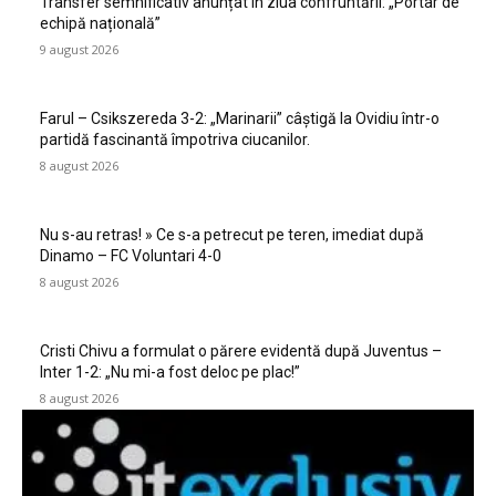
Transfer semnificativ anunțat în ziua confruntării: „Portar de
echipă națională”
9 august 2026
Farul – Csikszereda 3-2: „Marinarii” câștigă la Ovidiu într-o
partidă fascinantă împotriva ciucanilor.
8 august 2026
Nu s-au retras! » Ce s-a petrecut pe teren, imediat după
Dinamo – FC Voluntari 4-0
8 august 2026
Cristi Chivu a formulat o părere evidentă după Juventus –
Inter 1-2: „Nu mi-a fost deloc pe plac!”
8 august 2026