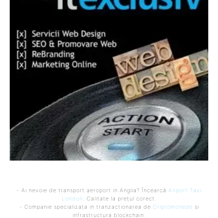
- Ai nevoie de transport aeroport in Anglia? Încearcă
Airport Taxi
London
. Calitate la prețul corect.
- Companie specializata in tranzactionarea de
Criptomonede
si
infrastructura blockchain.