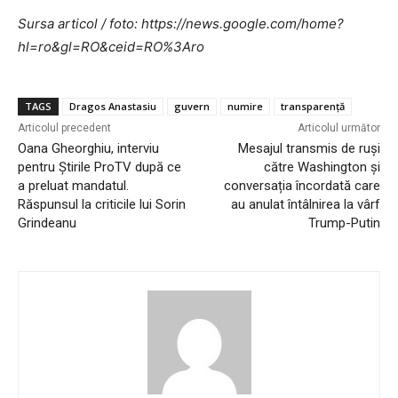
Sursa articol / foto: https://news.google.com/home?
hl=ro&gl=RO&ceid=RO%3Aro
TAGS
Dragos Anastasiu
guvern
numire
transparență
Articolul precedent
Articolul următor
Oana Gheorghiu, interviu
Mesajul transmis de ruși
pentru Știrile ProTV după ce
către Washington și
a preluat mandatul.
conversația încordată care
Răspunsul la criticile lui Sorin
au anulat întâlnirea la vârf
Grindeanu
Trump-Putin