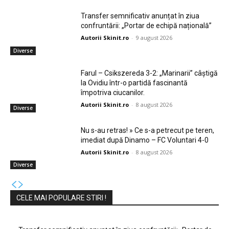
Transfer semnificativ anunțat în ziua
confruntării: „Portar de echipă națională”
Autorii Skinit.ro
-
9 august 2026
Diverse
Farul – Csikszereda 3-2: „Marinarii” câștigă
la Ovidiu într-o partidă fascinantă
împotriva ciucanilor.
Autorii Skinit.ro
-
8 august 2026
Diverse
Nu s-au retras! » Ce s-a petrecut pe teren,
imediat după Dinamo – FC Voluntari 4-0
Autorii Skinit.ro
-
8 august 2026
Diverse
CELE MAI POPULARE STIRI !