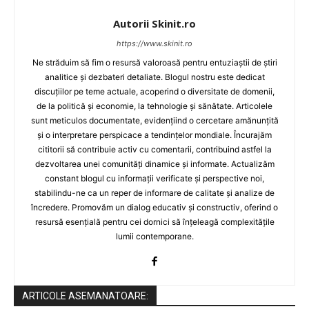
Autorii Skinit.ro
https://www.skinit.ro
Ne străduim să fim o resursă valoroasă pentru entuziaștii de știri
analitice și dezbateri detaliate. Blogul nostru este dedicat
discuțiilor pe teme actuale, acoperind o diversitate de domenii,
de la politică și economie, la tehnologie și sănătate. Articolele
sunt meticulos documentate, evidențiind o cercetare amănunțită
și o interpretare perspicace a tendințelor mondiale. Încurajăm
cititorii să contribuie activ cu comentarii, contribuind astfel la
dezvoltarea unei comunități dinamice și informate. Actualizăm
constant blogul cu informații verificate și perspective noi,
stabilindu-ne ca un reper de informare de calitate și analize de
încredere. Promovăm un dialog educativ și constructiv, oferind o
resursă esențială pentru cei dornici să înțeleagă complexitățile
lumii contemporane.
ARTICOLE ASEMANATOARE: