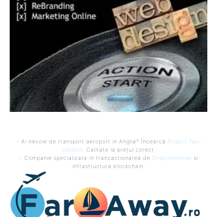
- Ai nevoie de transport aeroport in Anglia? Încearcă
Airport Taxi
London
. Calitate la prețul corect.
- Companie specializata in tranzactionarea de
Criptomonede
si
infrastructura blockchain.