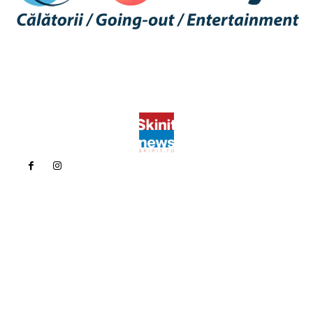
Politica de confidentialitate
Politica cookies (GDPR)
Contact
Bun venit la Skinit.ro !
Skinit News este site-ul dvs. de știri, divertisment, muzică. Vă
oferim cele mai recente știri de ultimă oră și videoclipuri direct
din industria divertismentului.
Contacteaza-ne oricand la adresa: