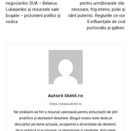
negocierilor SUA – Belarus:
pentru următoarele zile:
Lukașenko și resursele sale
ninsoare, frig intens, polei și
bogate – prizonierii politici și
vânt puternic. Regiunile ce vor
vodca
fi influențate de cod
portocaliu și galben.
Autorii Skinit.ro
https://www.skinit.ro
Ne străduim să fim o resursă valoroasă pentru entuziaștii de știri
analitice și dezbateri detaliate. Blogul nostru este dedicat
discuțiilor pe teme actuale, acoperind o diversitate de domenii,
de la politică și economie, la tehnologie și sănătate. Articolele