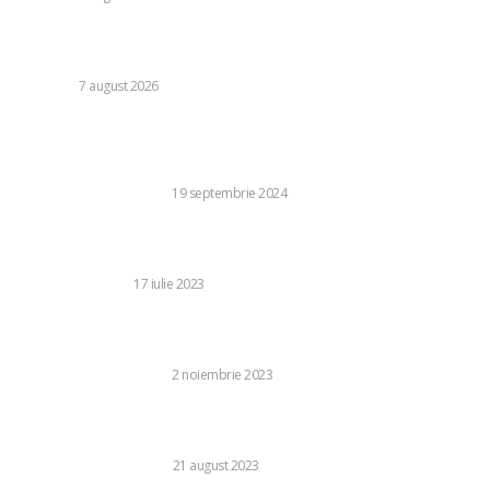
Daniel Pancu, impresionat de un fotbalist de la Rapid după
egalul cu UTA Arad: „E imposibil să nu reușești cu el”
DIVERSE
7 august 2026
Stiri populare:
Cele mai bune zone de locuit din București în 2024
BUSINESS SI INDUSTRIE
19 septembrie 2024
Renovarea perfectă: Top 4 elemente de design care vor
transforma complet spațiul într-unul stilat
CASA SI GRADINA
17 iulie 2023
Cum au apărut certificatele ISO. Istoria standardelor
internaționale
BUSINESS SI INDUSTRIE
2 noiembrie 2023
Crearea unui Mediu Prietenos și Îngrijit: Condiții Optime
pentru un Azil de Bătrâni
SANATATE SI MEDICINA
21 august 2023