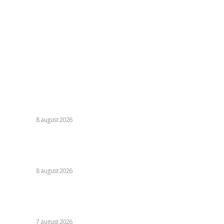
contact@skinit.ro
Politica de confidentialitate
Politica cookies (GDPR)
Contact
Ultimele postari:
Cristi Chivu a formulat o părere evidentă după Juventus –
Inter 1-2: „Nu mi-a fost deloc pe plac!”
DIVERSE
8 august 2026
România se află în fața pericolului unui blackout complet
dacă dificultățile din sectorul energetic se intensifică.
Specialiștii cer inspecții…
DIVERSE
8 august 2026
Nicușor Dan, referitor la decizia Moody’s: „Ratingul
României menținut grație eforturilor instituțiilor, ale
cetățenilor și ale sectorului de afaceri”
DIVERSE
7 august 2026