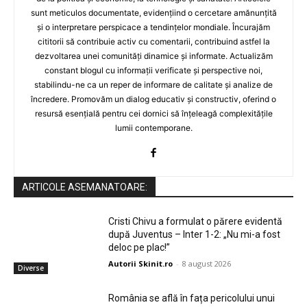
sunt meticulos documentate, evidențiind o cercetare amănunțită
și o interpretare perspicace a tendințelor mondiale. Încurajăm
cititorii să contribuie activ cu comentarii, contribuind astfel la
dezvoltarea unei comunități dinamice și informate. Actualizăm
constant blogul cu informații verificate și perspective noi,
stabilindu-ne ca un reper de informare de calitate și analize de
încredere. Promovăm un dialog educativ și constructiv, oferind o
resursă esențială pentru cei dornici să înțeleagă complexitățile
lumii contemporane.
ARTICOLE ASEMANATOARE:
Cristi Chivu a formulat o părere evidentă
după Juventus – Inter 1-2: „Nu mi-a fost
deloc pe plac!”
Autorii Skinit.ro
-
8 august 2026
Diverse
România se află în fața pericolului unui