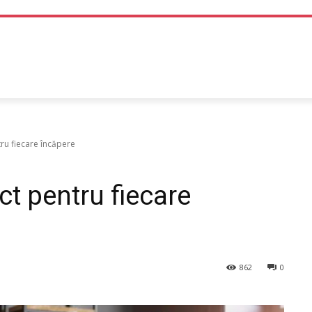
TEHNOLOGIE
LIFE STYLE
SANATATE SI MEDICINA
ru fiecare încăpere
ct pentru fiecare
862
0