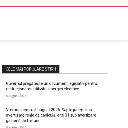
DIVERTISMENT
CELE MAI POPULARE STIRI !
Guvernul pregătește un document legislativ pentru
restricționarea utilizării energiei electrice.
6 august 2026
Vremea pentru 6 august 2026: Șapte județe sub
avertizare roșie de caniculă, alte 31 sub avertizare
galbenă de furtuni
5 august 2026