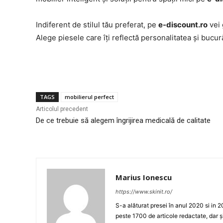
Indiferent de stilul tău preferat, pe
e-discount.ro
vei 
Alege piesele care îți reflectă personalitatea și bucur
TAGS
mobilierul perfect
Articolul precedent
De ce trebuie să alegem îngrijirea medicală de calitate
Marius Ionescu
https://www.skinit.ro/
S-a alăturat presei în anul 2020 si in 2
peste 1700 de articole redactate, dar ș