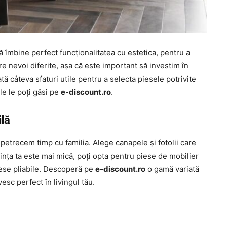
ă îmbine perfect funcționalitatea cu estetica, pentru a
are nevoi diferite, așa că este important să investim în
ată câteva sfaturi utile pentru a selecta piesele potrivite
e le poți găsi pe
e-discount.ro
.
ilă
 petrecem timp cu familia. Alege canapele și fotolii care
ința ta este mai mică, poți opta pentru piese de mobilier
ese pliabile. Descoperă pe
e-discount.ro
o gamă variată
sc perfect în livingul tău.