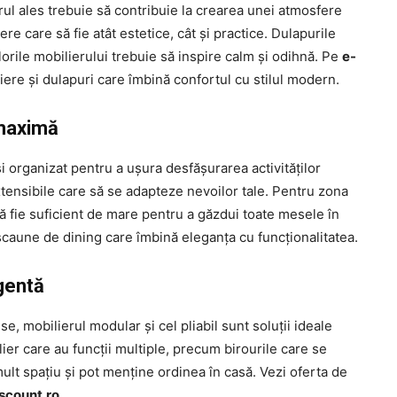
erul ales trebuie să contribuie la crearea unei atmosfere
ere care să fie atât estetice, cât și practice. Dulapurile
lorile mobilierului trebuie să inspire calm și odihnă. Pe
e-
iere și dulapuri care îmbină confortul cu stilul modern.
 maximă
și organizat pentru a ușura desfășurarea activităților
tensibile care să se adapteze nevoilor tale. Pentru zona
ă fie suficient de mare pentru a găzdui toate mesele în
 scaune de dining care îmbină eleganța cu funcționalitatea.
igentă
, mobilierul modular și cel pliabil sunt soluții ideale
ier care au funcții multiple, precum birourile care se
mult spațiu și pot menține ordinea în casă. Vezi oferta de
scount.ro
.