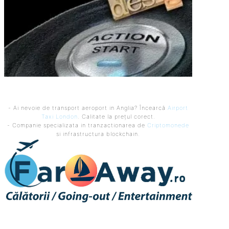
- Ai nevoie de transport aeroport in Anglia? Încearcă
Airport
Taxi London
. Calitate la prețul corect.
- Companie specializata in tranzactionarea de
Criptomonede
si infrastructura blockchain.