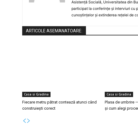
Asistență Socială, Universitatea din Bu
participat la conferințe și interviuri cu
cunoștințelor și extinderea rețelei de c
ARTICOLE ASEMANATOARE:
Casa si Gradina
Casa si Gradina
Fiecare metru pătrat contează atunci când
Plasa de umbrire —
construiești corect
și cum alegi procen