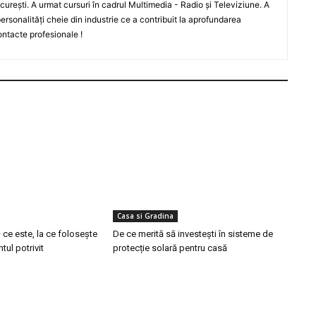
curești. A urmat cursuri în cadrul Multimedia - Radio și Televiziune. A
 personalități cheie din industrie ce a contribuit la aprofundarea
ontacte profesionale !
Casa si Gradina
 ce este, la ce folosește
De ce merită să investești în sisteme de
tul potrivit
protecție solară pentru casă