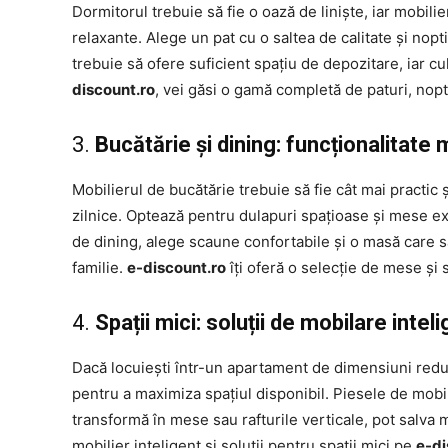
Dormitorul trebuie să fie o oază de liniște, iar mobili
relaxante. Alege un pat cu o saltea de calitate și nopti
trebuie să ofere suficient spațiu de depozitare, iar cu
discount.ro
, vei găsi o gamă completă de paturi, nopt
3.
Bucătărie și dining: funcționalitate
Mobilierul de bucătărie trebuie să fie cât mai practic 
zilnice. Optează pentru dulapuri spațioase și mese ex
de dining, alege scaune confortabile și o masă care s
familie.
e-discount.ro
îți oferă o selecție de mese și
4.
Spații mici: soluții de mobilare intel
Dacă locuiești într-un apartament de dimensiuni reduse
pentru a maximiza spațiul disponibil. Piesele de mobil
transformă în mese sau rafturile verticale, pot salva 
mobilier inteligent și soluții pentru spații mici pe
e-di