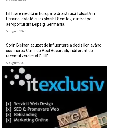
Infiltrare inedită în Europa: o dronă rusă folosită în
Ucraina, dotată cu explozibil Semtex, a intrat pe
aeroportul din Leipzig, Germania.
5 august 2026
Sorin Blejnar, acuzat de influențare a deciziilor, având
susținerea Curții de Apel București, indiferent de
recentul verdict al CJUE
5 august 2026