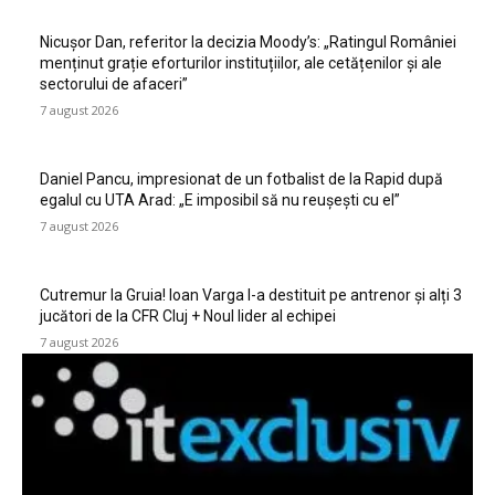
Nicușor Dan, referitor la decizia Moody’s: „Ratingul României
menținut grație eforturilor instituțiilor, ale cetățenilor și ale
sectorului de afaceri”
7 august 2026
Daniel Pancu, impresionat de un fotbalist de la Rapid după
egalul cu UTA Arad: „E imposibil să nu reușești cu el”
7 august 2026
Cutremur la Gruia! Ioan Varga l-a destituit pe antrenor și alți 3
jucători de la CFR Cluj + Noul lider al echipei
7 august 2026