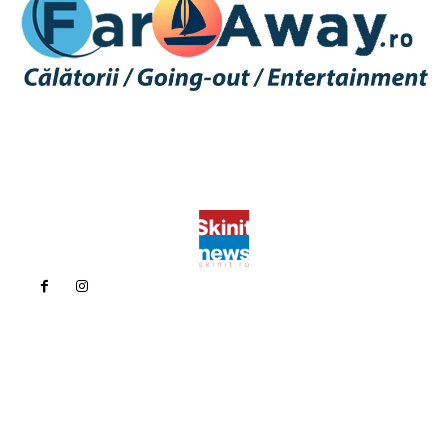
Politica de confidentialitate
Politica cookies (GDPR)
Contact
Bun venit la Skinit.ro !
Skinit News este site-ul dvs. de știri, divertisment, muzică. Vă
oferim cele mai recente știri de ultimă oră și videoclipuri direct
din industria divertismentului.