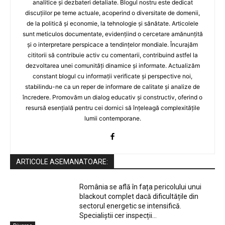
analitice și dezbateri detaliate. Blogul nostru este dedicat
discuțiilor pe teme actuale, acoperind o diversitate de domenii,
de la politică și economie, la tehnologie și sănătate. Articolele
sunt meticulos documentate, evidențiind o cercetare amănunțită
și o interpretare perspicace a tendințelor mondiale. Încurajăm
cititorii să contribuie activ cu comentarii, contribuind astfel la
dezvoltarea unei comunități dinamice și informate. Actualizăm
constant blogul cu informații verificate și perspective noi,
stabilindu-ne ca un reper de informare de calitate și analize de
încredere. Promovăm un dialog educativ și constructiv, oferind o
resursă esențială pentru cei dornici să înțeleagă complexitățile
lumii contemporane.
ARTICOLE ASEMANATOARE:
România se află în fața pericolului unui
blackout complet dacă dificultățile din
sectorul energetic se intensifică.
Specialiștii cer inspecții…