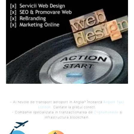
- Ai nevoie de transport aeroport in Anglia? Încearcă
Airport Taxi
London
. Calitate la prețul corect.
- Companie specializata in tranzactionarea de
Criptomonede
si
infrastructura blockchain.