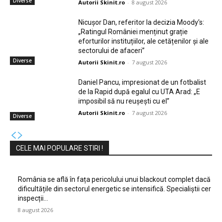
Diverse
Autorii Skinit.ro
-
8 august 2026
Nicușor Dan, referitor la decizia Moody’s:
„Ratingul României menținut grație
eforturilor instituțiilor, ale cetățenilor și ale
sectorului de afaceri”
Diverse
Autorii Skinit.ro
-
7 august 2026
Daniel Pancu, impresionat de un fotbalist
de la Rapid după egalul cu UTA Arad: „E
imposibil să nu reușești cu el”
Autorii Skinit.ro
-
7 august 2026
Diverse
CELE MAI POPULARE STIRI !
România se află în fața pericolului unui blackout complet dacă
dificultățile din sectorul energetic se intensifică. Specialiștii cer
inspecții…
8 august 2026