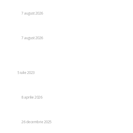
egalul cu UTA Arad: „E imposibil să nu reușești cu el”
DIVERSE
7 august 2026
Cutremur la Gruia! Ioan Varga l-a destituit pe antrenor și
alți 3 jucători de la CFR Cluj + Noul lider al echipei
DIVERSE
7 august 2026
Stiri populare:
Siguranță și performanță optimă: 5 motive pentru care
vizitele regulate într-un service auto sunt esențiale
AUTO
5 iulie 2023
Aliații Statelor Unite, îngrijorați de o dependență de un
partener imprevizibil, fără alternative evidente.
DIVERSE
8 aprilie 2026
Nicușor Dan a celebrat Crăciunul în localitatea bunicilor
săi. Răspunsul comunității la venirea președintelui
DIVERSE
26 decembrie 2025