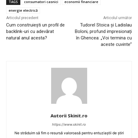
TAGS
consumatori casnici
economii financiare
energie electrică
Articolul precedent
Articolul următor
Cum construiești un profil de
Tudorel Stoica și Ladislau
backlink-uri cu adevărat
Boloni, profund impresionați
natural anul acesta?
în Ghencea: „Voi termina cu
aceste cuvinte”
Autorii Skinit.ro
https://www.skinit.ro
Ne străduim să fim o resursă valoroasă pentru entuziaștii de știri