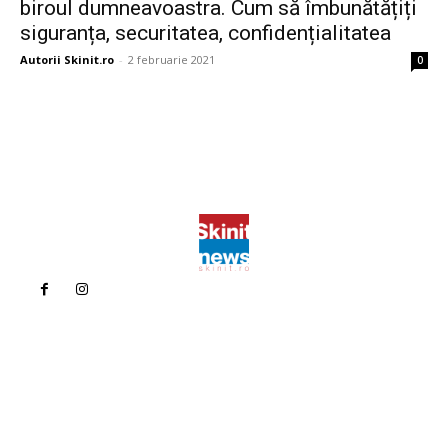
biroul dumneavoastra. Cum să îmbunătățiți
siguranța, securitatea, confidențialitatea
Autorii Skinit.ro
-
2 februarie 2021
0
Politica de confidentialitate
Politica cookies (GDPR)
Contact
Bun venit la Skinit.ro !
Skinit News este site-ul dvs. de știri, divertisment, muzică. Vă
oferim cele mai recente știri de ultimă oră și videoclipuri direct