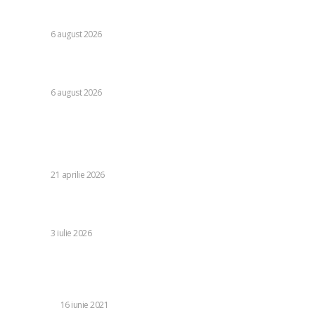
referitoare la legislația decarbonizării: analiza efectelor
asupra PNRR.
DIVERSE
6 august 2026
Guvernul pregătește un document legislativ pentru
restricționarea utilizării energiei electrice.
DIVERSE
6 august 2026
Stiri populare:
Robert Negoiță îl sprijină pe Ilie Bolojan: „Cred că merită o
mică susținere, măcar pentru asta”
DIVERSE
21 aprilie 2026
Australia – Egipt 1-1 (2-4 d.l.d.) | Salah și echipa sa au
avansat în optimile de finală ale Cupei Mondiale
DIVERSE
3 iulie 2026
De ce deratizarea si dezinfecția sunt importante pentru
casă, birou sau anexe? Descoperă cu
www.profesional3dderatizare.ro
LIFE STYLE
16 iunie 2021