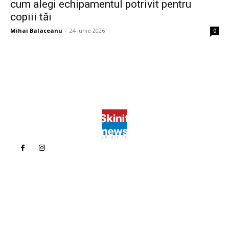
cum alegi echipamentul potrivit pentru
copiii tăi
Mihai Balaceanu
-
24 iunie 2026
0
Politica de confidentialitate
Politica cookies (GDPR)
Contact
Bun venit la Skinit.ro !
Skinit News este site-ul dvs. de știri, divertisment, muzică. Vă
oferim cele mai recente știri de ultimă oră și videoclipuri direct