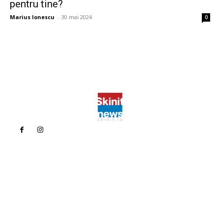
pentru tine?
Marius Ionescu
-
30 mai 2024
0
Politica de confidentialitate
Politica cookies (GDPR)
Contact
Bun venit la Skinit.ro !
Skinit News este site-ul dvs. de știri, divertisment, muzică. Vă
oferim cele mai recente știri de ultimă oră și videoclipuri direct
din industria divertismentului.