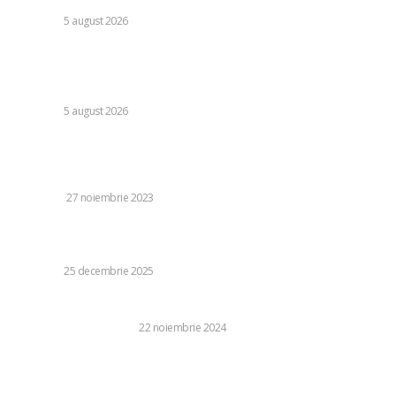
DIVERSE
5 august 2026
Avertisment din partea unui specialist referitor la
majorarea facturii la electricitate: „Verificați ce ați convenit
și perioada de valabilitate a prețului”
DIVERSE
5 august 2026
Stiri populare:
Ce dansuri moderne poți alege să înveți
CURSURI
27 noiembrie 2023
Aproape 883.000 de cetățeni români beneficiază de
indemnizația socială destinată pensionarilor
DIVERSE
25 decembrie 2025
Bogner deschide un magazin monobrand în București
BUSINESS SI INDUSTRIE
22 noiembrie 2024
Chiuveta exterioară combinată cu un sistem de colectare a
apei