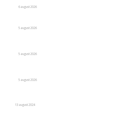
restricționarea utilizării energiei electrice.
DIVERSE
6 august 2026
Vremea pentru 6 august 2026: Șapte județe sub avertizare
roșie de caniculă, alte 31 sub avertizare galbenă de furtuni
DIVERSE
5 august 2026
Infiltrare inedită în Europa: o dronă rusă folosită în Ucraina,
dotată cu explozibil Semtex, a intrat pe aeroportul din
Leipzig, Germania.
DIVERSE
5 august 2026
Sorin Blejnar, acuzat de influențare a deciziilor, având
susținerea Curții de Apel București, indiferent de recentul
verdict al CJUE
DIVERSE
5 august 2026
Stiri populare:
Cele mai avantajoase masini de inchiriat
AUTO
13 august 2024