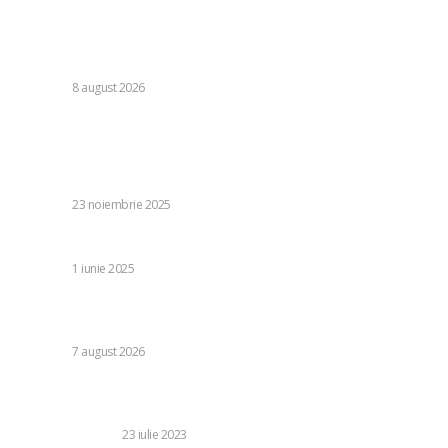
România se află în fața pericolului unui blackout complet
dacă dificultățile din sectorul energetic se intensifică.
Specialiștii cer inspecții…
DIVERSE
8 august 2026
Stiri populare:
Prim-ministrul Donald Tusk privind planul de pace al SUA:
„Ar fi util să știm clar cine l-a conceput”
DIVERSE
23 noiembrie 2025
Cum îți transformi ideea într-o afacere eCommerce
DIVERSE
1 iunie 2025
Daniel Pancu, impresionat de un fotbalist de la Rapid după
egalul cu UTA Arad: „E imposibil să nu reușești cu el”
DIVERSE
7 august 2026
Culorile potrivite pentru jaluzele: Cum să alegi nuanțele
ideale pentru decorul tău
CASA SI GRADINA
23 iulie 2023