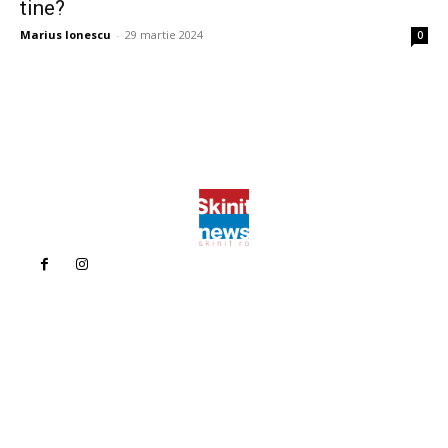
tine?
Marius Ionescu
-
29 martie 2024
0
Politica de confidentialitate
Politica cookies (GDPR)
Contact
Bun venit la Skinit.ro !
Skinit News este site-ul dvs. de știri, divertisment, muzică. Vă
oferim cele mai recente știri de ultimă oră și videoclipuri direct
din industria divertismentului.