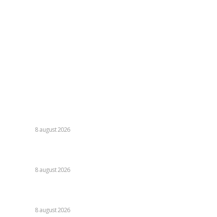
Contacteaza-ne oricand la adresa:
contact@skinit.ro
Politica de confidentialitate
Politica cookies (GDPR)
Contact
Ultimele postari:
Farul – Csikszereda 3-2: „Marinarii” câștigă la Ovidiu într-o
partidă fascinantă împotriva ciucanilor.
DIVERSE
8 august 2026
Nu s-au retras! » Ce s-a petrecut pe teren, imediat după
Dinamo – FC Voluntari 4-0
DIVERSE
8 august 2026
Cristi Chivu a formulat o părere evidentă după Juventus –
Inter 1-2: „Nu mi-a fost deloc pe plac!”
DIVERSE
8 august 2026