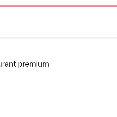
TEHNOLOGIE
LIFE STYLE
SANATATE SI MEDICINA
urant premium