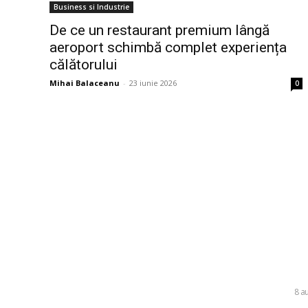
Business si Industrie
De ce un restaurant premium lângă
aeroport schimbă complet experiența
călătorului
Mihai Balaceanu
-
23 iunie 2026
0
Bun venit la Skinit.ro !
Ultim
România se
Skinit News este site-ul dvs. de știri, divertisment,
complet da
muzică. Vă oferim cele mai recente știri de ultimă
se intensif
oră și videoclipuri direct din industria
divertismentului.
DIVERSE
8 a