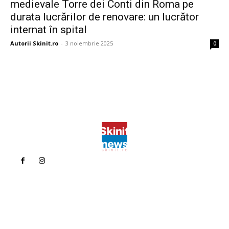
medievale Torre dei Conti din Roma pe
durata lucrărilor de renovare: un lucrător
internat în spital
Autorii Skinit.ro
-
3 noiembrie 2025
0
Politica de confidentialitate
Politica cookies (GDPR)
Contact
Bun venit la Skinit.ro !
Skinit News este site-ul dvs. de știri, divertisment, muzică. Vă