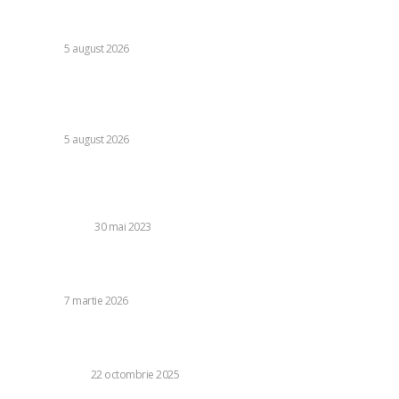
Vremea pentru 6 august 2026: Șapte județe sub avertizare
roșie de caniculă, alte 31 sub avertizare galbenă de furtuni
DIVERSE
5 august 2026
Infiltrare inedită în Europa: o dronă rusă folosită în Ucraina,
dotată cu explozibil Semtex, a intrat pe aeroportul din
Leipzig, Germania.
DIVERSE
5 august 2026
Stiri populare:
Cum se planteaza vinetele?
AGRICULTURA
30 mai 2023
Victor Ponta a explicat condițiile care l-au făcut să o
acuze pe Oana Țoiu de împiedicarea repatrierii fiicei sale.
DIVERSE
7 martie 2026
4 beneficii ale utilizării tablei cutate zincate pentru
structuri industriale rezistente și durabile
TEHNOLOGIE
22 octombrie 2025