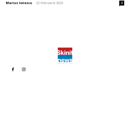
Marius Ionescu
-
22 februarie 2023
0
Politica de confidentialitate
Politica cookies (GDPR)
Contact
Bun venit la Skinit.ro !
Skinit News este site-ul dvs. de știri, divertisment, muzică. Vă
oferim cele mai recente știri de ultimă oră și videoclipuri direct
din industria divertismentului.
Contacteaza-ne oricand la adresa: