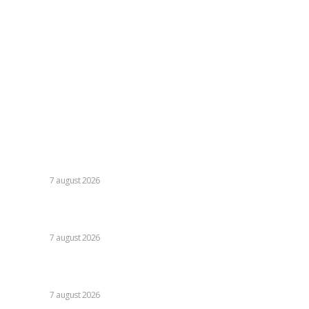
contact@skinit.ro
Politica de confidentialitate
Politica cookies (GDPR)
Contact
Ultimele postari:
Nicușor Dan, referitor la decizia Moody’s: „Ratingul
României menținut grație eforturilor instituțiilor, ale
cetățenilor și ale sectorului de afaceri”
DIVERSE
7 august 2026
Daniel Pancu, impresionat de un fotbalist de la Rapid după
egalul cu UTA Arad: „E imposibil să nu reușești cu el”
DIVERSE
7 august 2026
Cutremur la Gruia! Ioan Varga l-a destituit pe antrenor și
alți 3 jucători de la CFR Cluj + Noul lider al echipei
DIVERSE
7 august 2026