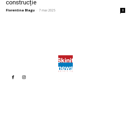
construcție
Florentina Blagu
-
7 mai 2025
0
Politica de confidentialitate
Politica cookies (GDPR)
Contact
Bun venit la Skinit.ro !
Skinit News este site-ul dvs. de știri, divertisment, muzică. Vă
oferim cele mai recente știri de ultimă oră și videoclipuri direct
din industria divertismentului.