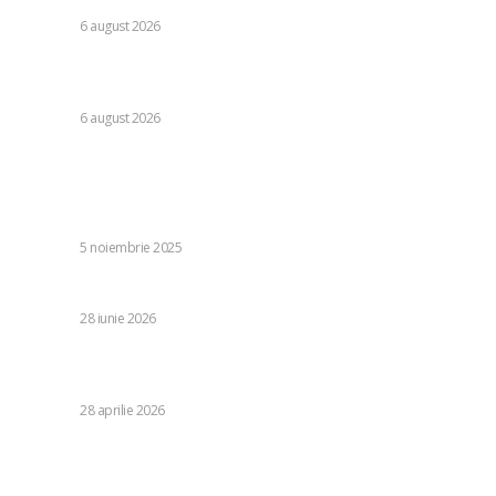
DIVERSE
6 august 2026
Guvernul pregătește un document legislativ pentru
restricționarea utilizării energiei electrice.
DIVERSE
6 august 2026
Stiri populare:
Blocada bugetară guvernamentală din Statele Unite devine
cea mai îndelungată din istorie, ajungând la 36 de zile
DIVERSE
5 noiembrie 2025
Accident aerian în Franța: 11 morți, informează autoritățile
DIVERSE
28 iunie 2026
„James Bond” din viața reală: Narațiunea individului angajat
în servicii secrete care a avut o întâlnire cu Stalin
DIVERSE
28 aprilie 2026
Ce au în comun afacerile de succes, sportul, poker-ul și
șahul?