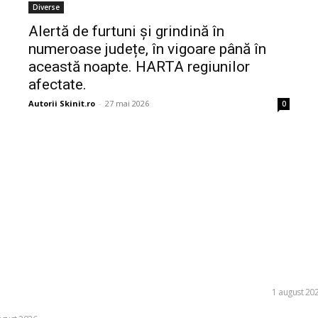
Diverse
Alertă de furtuni și grindină în
numeroase județe, în vigoare până în
această noapte. HARTA regiunilor
afectate.
Autorii Skinit.ro
-
27 mai 2026
0
ele postari:
Stiri popu
 află în fața pericolului unui blackout
Spirulina și benefi
că dificultățile din sectorul energetic
LIFE STYLE
1 august 20
ică. Specialiștii cer inspecții…