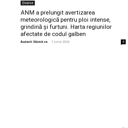
Diverse
ANM a prelungit avertizarea
meteorologică pentru ploi intense,
grindină și furtuni. Harta regiunilor
afectate de codul galben
Autorii Skinit.ro
-
1 iunie 2026
0
Bun venit la Skinit.ro !
Ultim
România se
Skinit News este site-ul dvs. de știri, divertisment,
complet da
muzică. Vă oferim cele mai recente știri de ultimă
se intensif
oră și videoclipuri direct din industria