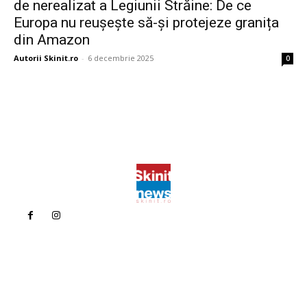
de nerealizat a Legiunii Străine: De ce
Europa nu reușește să-și protejeze granița
din Amazon
Autorii Skinit.ro
-
6 decembrie 2025
0
Politica de confidentialitate
Politica cookies (GDPR)
Contact
Bun venit la Skinit.ro !
Skinit News este site-ul dvs. de știri, divertisment, muzică. Vă