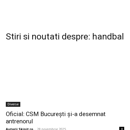
Stiri si noutati despre:
handbal
Diverse
Oficial: CSM București și-a desemnat
antrenorul
Autorii Skinit.ro
-
28 noiembrie 2025
0