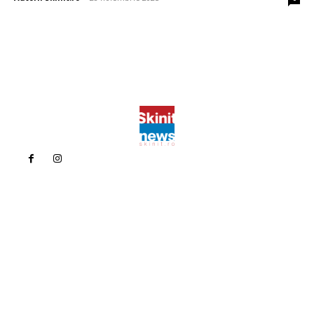
Politica de confidentialitate
Politica cookies (GDPR)
Contact
Bun venit la Skinit.ro !
Skinit News este site-ul dvs. de știri, divertisment, muzică. Vă
oferim cele mai recente știri de ultimă oră și videoclipuri direct
din industria divertismentului.
Contacteaza-ne oricand la adresa: