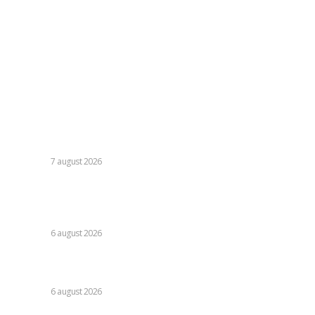
contact@skinit.ro
Politica de confidentialitate
Politica cookies (GDPR)
Contact
Ultimele postari:
Moody’s va declara astăzi evaluarea României. Ilie Bolojan
preconizează: „Acțiunile au început să producă rezultate”
DIVERSE
7 august 2026
Folha, în afara CFR Cluj după înfrângerea cu Tromso! ”Voi
da afară pe toți!”. DOUĂ nume ”își dispută” funcția de
antrenor
DIVERSE
6 august 2026
Consumul energetic al românilor după îndemnurile lui Ilie
Bolojan la reținere: Informațiile Transelectrica
DIVERSE
6 august 2026