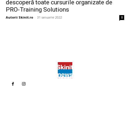
descoperă toate cursurile organizate de
PRO-Training Solutions
Autorii Skinit.ro
-
31 ianuarie 2022
0
Politica de confidentialitate
Politica cookies (GDPR)
Contact
Bun venit la Skinit.ro !
Skinit News este site-ul dvs. de știri, divertisment, muzică. Vă
oferim cele mai recente știri de ultimă oră și videoclipuri direct