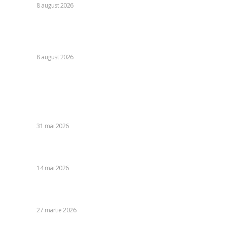
DIVERSE
8 august 2026
România se află în fața pericolului unui blackout complet
dacă dificultățile din sectorul energetic se intensifică.
Specialiștii cer inspecții…
DIVERSE
8 august 2026
Stiri populare:
Ce opțiuni avem în coșul de cumpărături având în vedere
creșterea prețurilor. Lista produselor alimentare la prețuri
rezonabile, dar pline de nutrienți.
DIVERSE
31 mai 2026
Alexandra Căpitănescu, comunicarea sa după atingerea
finalei Eurovision Song Contest 2026
DIVERSE
14 mai 2026
Cele trei variante ale PSD pentru conducere. Grindeanu,
după întâlnirea din Olt: „Cei din jur au decis să nu mai…
DIVERSE
27 martie 2026