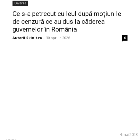
Diverse
Ce s-a petrecut cu leul după moțiunile
de cenzură ce au dus la căderea
guvernelor în România
Autorii Skinit.ro
-
30 aprilie 2026
0
ele postari:
Stiri popu
inedită în Europa: o dronă rusă folosită
Ce sunt suplimente
, dotată cu explozibil Semtex, a intrat
beneficiile lor?
tul din Leipzig, Germania.
LIFE STYLE
4 mai 2023