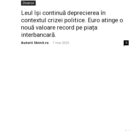
Diverse
Leul își continuă deprecierea în
contextul crizei politice. Euro atinge o
nouă valoare record pe piața
interbancară.
Autorii Skinit.ro
-
1 mai 2026
0
Bun venit la Skinit.ro !
Ultim
Infiltrare 
Skinit News este site-ul dvs. de știri, divertisment,
în Ucraina
muzică. Vă oferim cele mai recente știri de ultimă
pe aeropor
oră și videoclipuri direct din industria