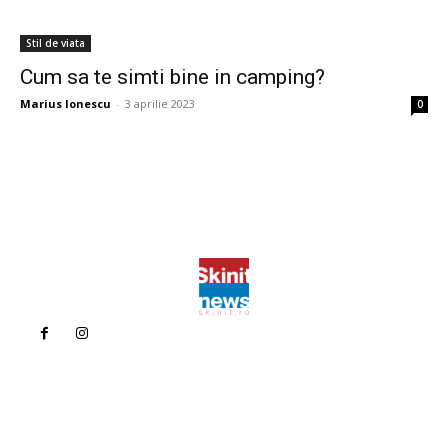
Stil de viata
Cum sa te simti bine in camping?
Marius Ionescu
-
3 aprilie 2023
0
Politica de confidentialitate
Politica cookies (GDPR)
Contact
Bun venit la Skinit.ro !