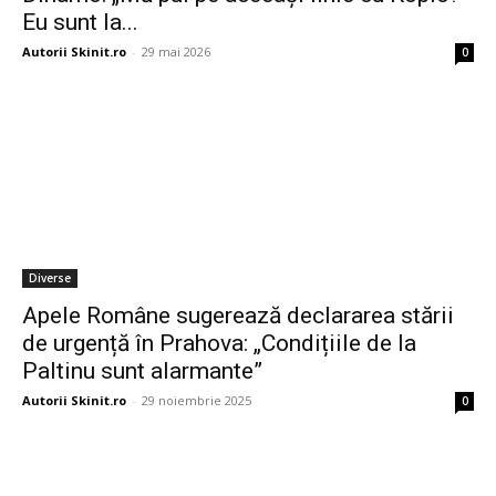
Eu sunt la...
Autorii Skinit.ro
-
29 mai 2026
0
Diverse
Apele Române sugerează declararea stării
de urgență în Prahova: „Condițiile de la
Paltinu sunt alarmante”
Autorii Skinit.ro
-
29 noiembrie 2025
0