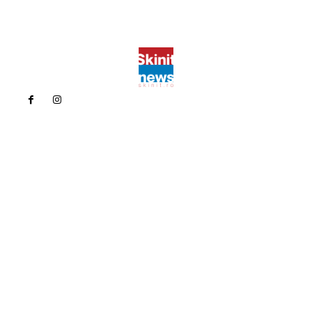
Politica de confidentialitate
Politica cookies (GDPR)
Contact
Bun venit la Skinit.ro !
Skinit News este site-ul dvs. de știri, divertisment, muzică. Vă
oferim cele mai recente știri de ultimă oră și videoclipuri direct
din industria divertismentului.
Contacteaza-ne oricand la adresa:
contact@skinit.ro
Politica de confidentialitate
Politica cookies (GDPR)