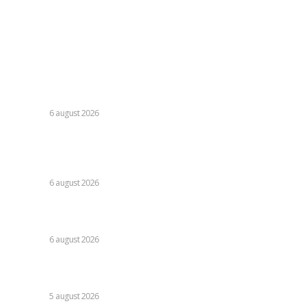
Contact
Ultimele postari:
Folha, în afara CFR Cluj după înfrângerea cu Tromso! ”Voi
da afară pe toți!”. DOUĂ nume ”își dispută” funcția de
antrenor
DIVERSE
6 august 2026
Răspunsul Comisiei Europene la ajustările Parlamentului
referitoare la legislația decarbonizării: analiza efectelor
asupra PNRR.
DIVERSE
6 august 2026
Guvernul pregătește un document legislativ pentru
restricționarea utilizării energiei electrice.
DIVERSE
6 august 2026
Vremea pentru 6 august 2026: Șapte județe sub avertizare
roșie de caniculă, alte 31 sub avertizare galbenă de furtuni
DIVERSE
5 august 2026