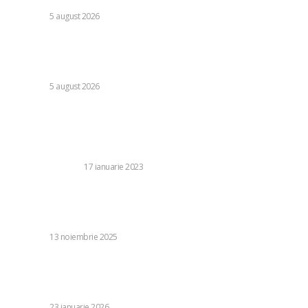
DIVERSE
5 august 2026
Avertisment din partea unui specialist referitor la
majorarea facturii la electricitate: „Verificați ce ați convenit
și perioada de valabilitate a prețului”
DIVERSE
5 august 2026
Stiri populare:
Ce condiții de temperatura și umiditate sunt necesare
pentru a crește o salcie japoneza?
CASA SI GRADINA
17 ianuarie 2023
Executivul pregătește Solicitarea de plată 4 din PNR, în
suma de 2,62 miliarde de euro, informează ministrul
fondurilor
DIVERSE
13 noiembrie 2025
Furia veteranilor NATO în urma comentariilor făcute de
Trump referitoare la Afganistan: „A trecut peste limite. Am
plătit cu sânge pentru această alianță”
DIVERSE
23 ianuarie 2026