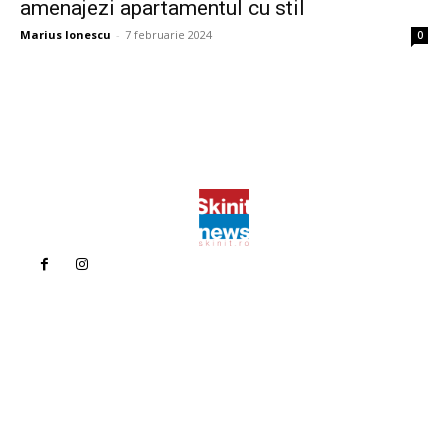
amenajezi apartamentul cu stil
Marius Ionescu
-
7 februarie 2024
0
Politica de confidentialitate
Politica cookies (GDPR)
Contact
Bun venit la Skinit.ro !
Skinit News este site-ul dvs. de știri, divertisment, muzică. Vă
oferim cele mai recente știri de ultimă oră și videoclipuri direct
din industria divertismentului.