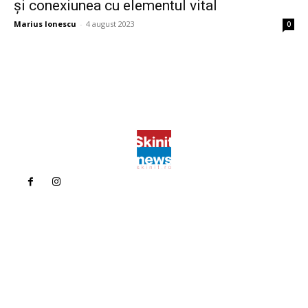
și conexiunea cu elementul vital
Marius Ionescu
-
4 august 2023
0
Politica de confidentialitate
Politica cookies (GDPR)
Contact
Bun venit la Skinit.ro !
Skinit News este site-ul dvs. de știri, divertisment, muzică. Vă
oferim cele mai recente știri de ultimă oră și videoclipuri direct
din industria divertismentului.