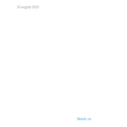
AUTO
20 august 2025
Categorii:
Diverse
1243
Life Style
126
Business si Industrie
121
Casa si Gradina
92
Sanatate si Medicina
81
Auto
72
Stil de viata
40
Tehnologie
40
Relaxare si timp liber
35
Fashion
24
© Acest site este creat si administrat de
Skinit.ro
. Toate drepturile
rezervate.