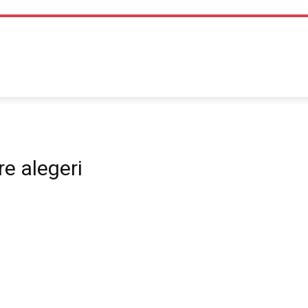
TEHNOLOGIE
LIFE STYLE
SANATATE SI MEDICINA
re alegeri