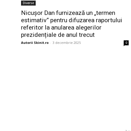
Diverse
Nicușor Dan furnizează un „termen
estimativ” pentru difuzarea raportului
referitor la anularea alegerilor
prezidențiale de anul trecut
Autorii Skinit.ro
-
3 decembrie 2025
0
Bun venit la Skinit.ro !
Ultim
Daniel Pan
Skinit News este site-ul dvs. de știri, divertisment,
Rapid după
muzică. Vă oferim cele mai recente știri de ultimă
nu reușeșt
oră și videoclipuri direct din industria