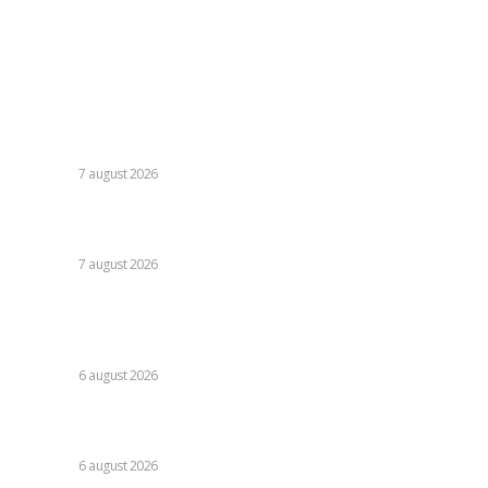
Politica cookies (GDPR)
Contact
Ultimele postari:
Cutremur la Gruia! Ioan Varga l-a destituit pe antrenor și
alți 3 jucători de la CFR Cluj + Noul lider al echipei
DIVERSE
7 august 2026
Moody’s va declara astăzi evaluarea României. Ilie Bolojan
preconizează: „Acțiunile au început să producă rezultate”
DIVERSE
7 august 2026
Folha, în afara CFR Cluj după înfrângerea cu Tromso! ”Voi
da afară pe toți!”. DOUĂ nume ”își dispută” funcția de
antrenor
DIVERSE
6 august 2026
Consumul energetic al românilor după îndemnurile lui Ilie
Bolojan la reținere: Informațiile Transelectrica
DIVERSE
6 august 2026