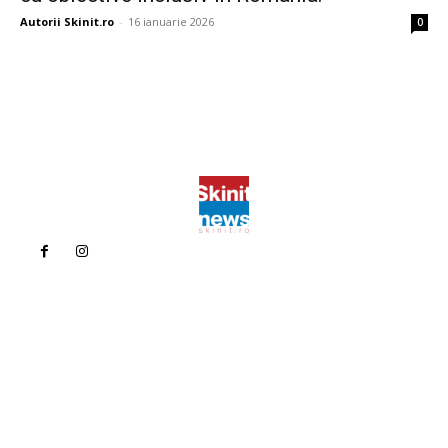
Autorii Skinit.ro
-
16 ianuarie 2026
0
Politica de confidentialitate
Politica cookies (GDPR)
Contact
Bun venit la Skinit.ro !
Skinit News este site-ul dvs. de știri, divertisment, muzică. Vă
oferim cele mai recente știri de ultimă oră și videoclipuri direct
din industria divertismentului.