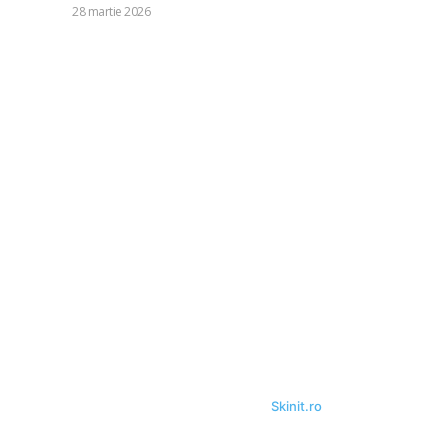
DIVERSE
28 martie 2026
Categorii:
Diverse
1245
Life Style
126
Business si Industrie
121
Casa si Gradina
92
Sanatate si Medicina
81
Auto
72
Stil de viata
40
Tehnologie
40
Relaxare si timp liber
35
Fashion
24
© Acest site este creat si administrat de
Skinit.ro
. Toate drepturile
rezervate.