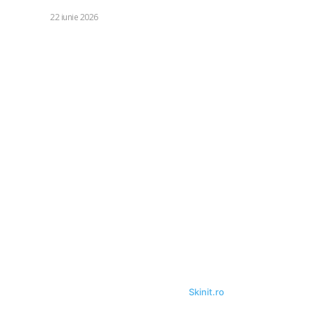
DIVERSE
22 iunie 2026
Categorii:
Diverse
1250
Life Style
126
Business si Industrie
121
Casa si Gradina
92
Sanatate si Medicina
81
Auto
72
Stil de viata
40
Tehnologie
40
Relaxare si timp liber
35
Fashion
24
© Acest site este creat si administrat de
Skinit.ro
. Toate drepturile
rezervate.