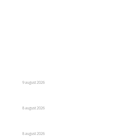
Contacteaza-ne oricand la adresa:
contact@skinit.ro
Politica de confidentialitate
Politica cookies (GDPR)
Contact
Ultimele postari:
Transfer semnificativ anunțat în ziua confruntării: „Portar
de echipă națională”
DIVERSE
9 august 2026
Farul – Csikszereda 3-2: „Marinarii” câștigă la Ovidiu într-o
partidă fascinantă împotriva ciucanilor.
DIVERSE
8 august 2026
Nu s-au retras! » Ce s-a petrecut pe teren, imediat după
Dinamo – FC Voluntari 4-0
DIVERSE
8 august 2026