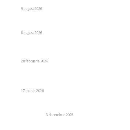
de echipă națională”
DIVERSE
9 august 2026
Farul – Csikszereda 3-2: „Marinarii” câștigă la Ovidiu într-o
partidă fascinantă împotriva ciucanilor.
DIVERSE
8 august 2026
Stiri populare:
Dubai Airport struck by an Iranian drone. All flights halted.
DIVERSE
28 februarie 2026
Scandal în timpul discuțiilor despre bugetul MApN: Un
reprezentant al Opoziției a pătruns energic în întâlnire:
„Miruță a realizat…
DIVERSE
17 martie 2026
Importanța alegerii unei clinici de încredere pentru
procedura de estompare riduri
SANATATE SI MEDICINA
3 decembrie 2025
Ce sunt advertorialele și cum te ajută să crești în