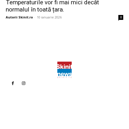
Temperaturile vor fi mai mici decât
normalul în toată țara.
Autorii Skinit.ro
-
10 ianuarie 2026
0
Politica de confidentialitate
Politica cookies (GDPR)
Contact
Bun venit la Skinit.ro !
Skinit News este site-ul dvs. de știri, divertisment, muzică. Vă
oferim cele mai recente știri de ultimă oră și videoclipuri direct