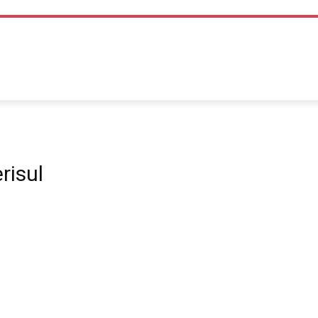
TEHNOLOGIE
LIFE STYLE
SANATATE SI MEDICINA
risul