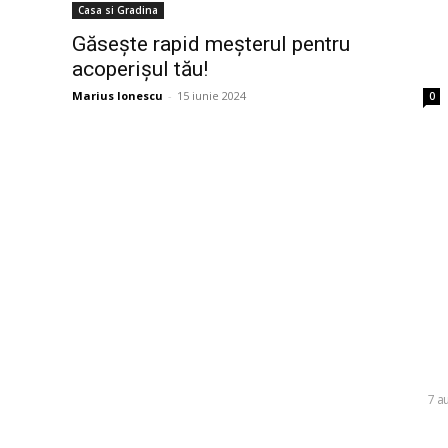
Casa si Gradina
Găsește rapid meșterul pentru
acoperișul tău!
Marius Ionescu
-
15 iunie 2024
0
Bun venit la Skinit.ro !
Ultim
Daniel Pan
Skinit News este site-ul dvs. de știri, divertisment,
Rapid după
muzică. Vă oferim cele mai recente știri de ultimă
nu reușeșt
oră și videoclipuri direct din industria
divertismentului.
DIVERSE
7 a
Cutremur l
Contacteaza-ne oricand la adresa: